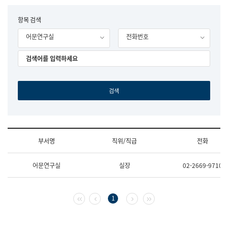
립
국
F
항목 검색
어
o
원
어문연구실
전화번호
r
조
m
직
도
국
어
원
원
장
기
획
연
수
부서명
직위/직급
전화
부
기
조
획
어문연구실
실장
02-2669-9710
직
운
및
영
업
과
무
공
첫 페이지
이전 페이지
다음 페이지
마지막 페이지
1
소
공
개
언
(부
어
서
과