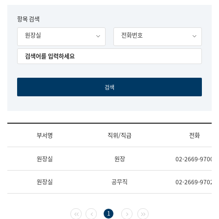
립
국
F
항목 검색
어
o
원
원장실
전화번호
r
조
m
직
도
국
어
원
원
장
기
획
연
수
부서명
직위/직급
전화
부
기
조
획
원장실
원장
02-2669-9700
직
운
및
영
업
과
원장실
공무직
02-2669-9702
무
공
소
공
개
언
(부
어
첫 페이지
이전 페이지
다음 페이지
마지막 페이지
1
서
과