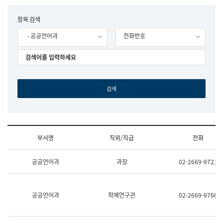
립
국
F
항목 검색
어
o
원
- 공공언어과
전화번호
r
조
m
직
도
국
어
원
원
장
기
획
연
수
부서명
직위/직급
전화
부
기
조
획
공공언어과
과장
02-2669-9721
직
운
및
영
업
과
무
공
공공언어과
학예연구관
02-2669-9766
소
공
개
언
(부
어
서
과