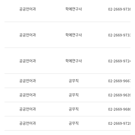
명,
교
공공언어과
학예연구사
02-2669-9738
직
육
위/
연
직
수
급,
과
전
어
공공언어과
학예연구사
02-2669-9733
화,
문
담
연
당
구
업
실
무)
어
공공언어과
학예연구사
02-2669-9724
문
연
구
과
공공언어과
공무직
02-2669-9667
어
문
연
공공언어과
공무직
02-2669-9639
구
과
(사
공공언어과
공무직
02-2669-9680
전
팀)
언
공공언어과
공무직
02-2669-9728
어
정