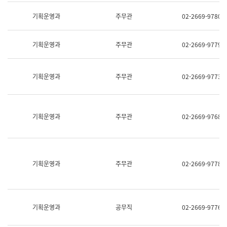
명,
교
직
기획운영과
주무관
02-2669-9780
육
위/
연
직
수
급,
과
기획운영과
주무관
02-2669-9779
전
어
화,
문
담
연
당
기획운영과
주무관
02-2669-9773
구
업
실
무)
어
문
연
기획운영과
주무관
02-2669-9768
구
과
어
문
연
구
기획운영과
주무관
02-2669-9778
과
(사
전
팀)
언
기획운영과
공무직
02-2669-9776
어
정