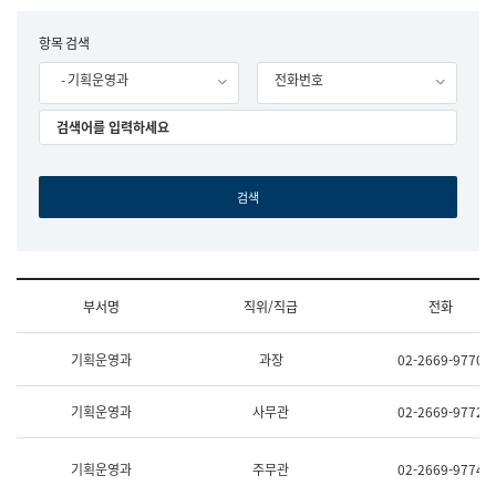
립
국
F
항목 검색
어
o
원
- 기획운영과
전화번호
r
조
m
직
도
국
어
원
원
장
기
획
연
수
부서명
직위/직급
전화
부
기
조
획
기획운영과
과장
02-2669-9770
직
운
및
영
업
과
기획운영과
사무관
02-2669-9772
무
공
소
공
개
언
기획운영과
주무관
02-2669-9774
(부
어
서
과