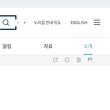
누리집 안내 지도
ENGLISH
전체 
축소
확대
알림
자료
소개
주소 복사
프린트
점자파일 내려받기
점자뷰어 보