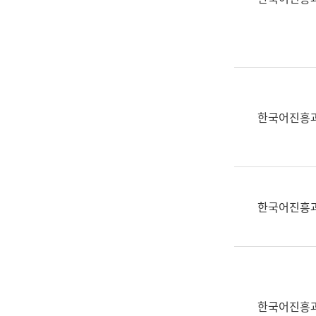
(부
획
서
운
명,
영
직
과
위/
공
직
공
급,
언
한국어진흥
전
어
화,
과
담
교
당
육
업
연
한국어진흥
무)
수
과
어
문
연
구
한국어진흥