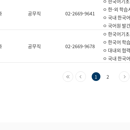
ㅇ 한국어기초
ㅇ 한-외 학습
과
공무직
02-2669-9641
ㅇ 국내 한국
ㅇ 국어원 발간
ㅇ 한국어기초
ㅇ 한국어 학
과
공무직
02-2669-9678
ㅇ 대내외 협력
ㅇ 국내 한국
첫 페이지
이전 페이지
1
2