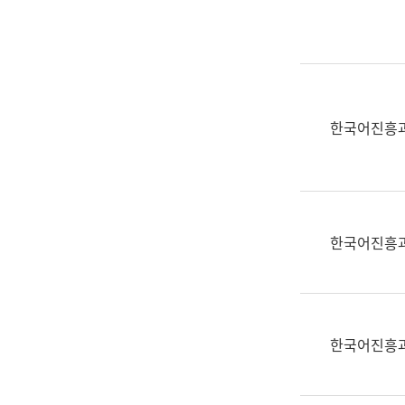
실
어
문
연
구
과
한국어진흥
어
문
연
구
과
한국어진흥
(사
전
팀)
언
어
한국어진흥
정
보
과