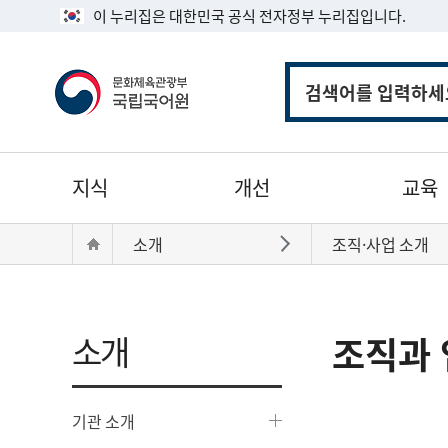
이 누리집은 대한민국 공식 전자정부 누리집입니다.
통
합
검
색
주
지식
개선
교육
메
뉴
현
Home
소개
조직·사업 소개
바로가기
재
위
치:
소개
조직과 
기관 소개