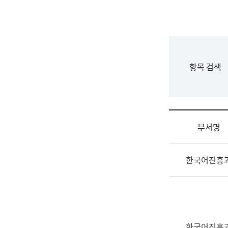
국
립
국
어
원
F
항목 검색
조
o
직
r
도
m
국
어
부서명
원
원
조
장
한국어진흥
직
기
및
획
업
연
무
수
소
부
개
기
한국어진흥