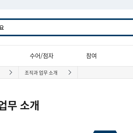
수어/점자
참여
조직과 업무 소개
바로가기
바로가기
업무 소개