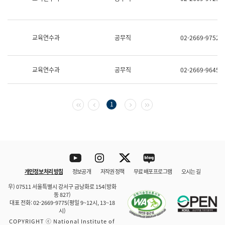
보
과
한
국
교육연수과
공무직
02-2669-9752
어
진
흥
과
교육연수과
공무직
02-2669-9645
수
어
점
자
첫 페이지
이전 페이지
다음 페이지
마지막 페이지
1
진
흥
과
Youtube
Instagram
Twitter
blog
개인정보 처리 방침
정보공개
저작권 정책
무료 배포 프로그램
오시는 길
바로 가기
문체부와 소속기관
우) 07511 서울특별시 강서구 금낭화로 154(방화
동 827)
대표 전화: 02-2669-9775(평일 9~12시, 13~18
시)
COPYRIGHT ⓒ National Institute of