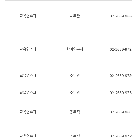
명,
교
직
육
위/
연
교육연수과
사무관
02-2669-9684
직
수
급,
과
전
어
화,
문
담
연
당
구
교육연수과
학예연구사
02-2669-9735
업
실
무)
어
문
연
구
교육연수과
주무관
02-2669-9736
과
어
문
교육연수과
주무관
02-2669-9758
연
구
과
(사
교육연수과
공무직
02-2669-9662
전
팀)
언
어
정
교육연수과
공무직
02-2669-9729