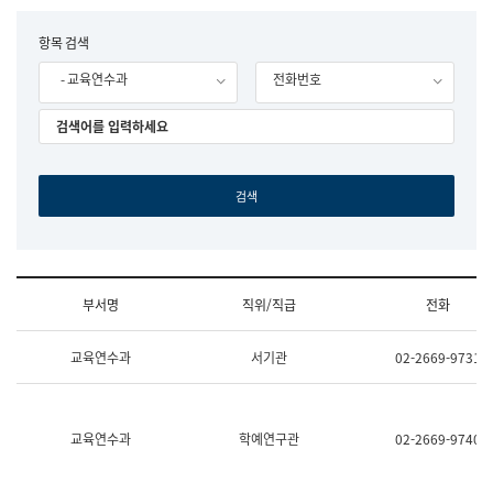
립
국
F
항목 검색
어
o
원
- 교육연수과
전화번호
r
조
m
직
도
국
어
원
원
장
기
획
연
수
부서명
직위/직급
전화
부
기
조
획
교육연수과
서기관
02-2669-9731
직
운
및
영
업
과
무
공
소
공
교육연수과
학예연구관
02-2669-9740
개
언
(부
어
서
과