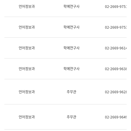
명,
교
언어정보과
학예연구사
02-2669-9751
직
육
위/
연
직
수
급,
과
언어정보과
학예연구사
02-2669-9753
전
어
화,
문
담
연
당
구
언어정보과
학예연구사
02-2669-9614
업
실
무)
어
문
연
언어정보과
학예연구사
02-2669-9638
구
과
어
문
연
언어정보과
주무관
02-2669-9628
구
과
(사
전
팀)
언어정보과
주무관
02-2669-9649
언
어
정