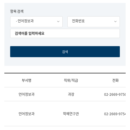
립
국
F
항목 검색
어
o
원
- 언어정보과
전화번호
r
조
m
직
도
국
어
원
원
장
기
획
연
수
부서명
직위/직급
전화
부
기
조
획
언어정보과
과장
02-2669-9750
직
운
및
영
업
과
무
공
언어정보과
학예연구관
02-2669-9754
소
공
개
언
(부
어
서
과