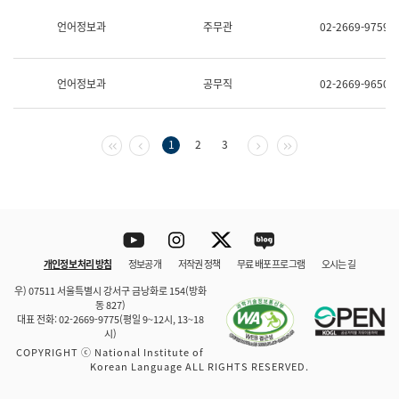
보
과
언어정보과
주무관
02-2669-9759
한
국
어
언어정보과
공무직
02-2669-9650
진
흥
과
수
첫 페이지
이전 페이지
다음 페이지
마지막 페이지
1
2
3
어
점
자
진
흥
과
Youtube
Instagram
Twitter
blog
개인정보 처리 방침
정보공개
저작권 정책
무료 배포 프로그램
오시는 길
바로 가기
문체부와 소속기관
우) 07511 서울특별시 강서구 금낭화로 154(방화
동 827)
대표 전화: 02-2669-9775(평일 9~12시, 13~18
시)
COPYRIGHT ⓒ National Institute of
Korean Language ALL RIGHTS RESERVED.