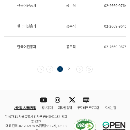
보
한국어진흥과
공무직
02-2669-9764
과
한
국
어
한국어진흥과
공무직
02-2669-9641
진
흥
과
수
한국어진흥과
공무직
02-2669-9678
어
점
자
진
흥
첫 페이지
이전 페이지
다음 페이지
마지막 페이지
1
2
과
Youtube
Instagram
Twitter
blog
개인정보 처리 방침
정보공개
저작권 정책
무료 배포 프로그램
오시는 길
바로 가기
문체부와 소속기관
우) 07511 서울특별시 강서구 금낭화로 154(방화
동 827)
대표 전화: 02-2669-9775(평일 9~12시, 13~18