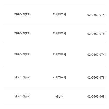
명,
교
직
육
위/
연
한국어진흥과
학예연구사
02-2669-9744
직
수
급,
과
전
어
화,
문
담
연
한국어진흥과
학예연구사
02-2669-9782
당
구
업
실
무)
어
문
연
한국어진흥과
학예연구사
02-2669-9743
구
과
어
문
연
한국어진흥과
학예연구사
02-2669-9786
구
과
(사
전
팀)
한국어진흥과
공무직
02-2669-9631
언
어
정