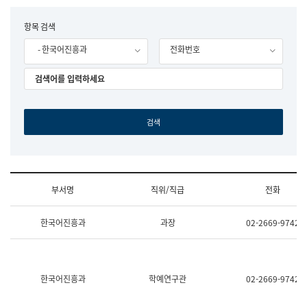
립
국
F
항목 검색
어
o
원
- 한국어진흥과
전화번호
r
조
m
직
도
국
어
원
원
장
기
획
연
수
부서명
직위/직급
전화
부
기
조
획
한국어진흥과
과장
02-2669-9742
직
운
및
영
업
과
무
공
소
공
한국어진흥과
학예연구관
02-2669-9742
개
언
(부
어
서
과