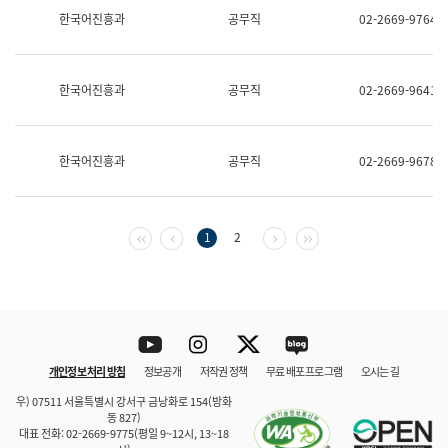
보
한국어진흥과
공무직
02-2669-9764
과
한
국
어
한국어진흥과
공무직
02-2669-9641
진
흥
과
수
한국어진흥과
공무직
02-2669-9678
어
점
자
진
흥
첫 페이지
이전 페이지
다음 페이지
마지막 페이지
1
2
과
Youtube
Instagram
Twitter
blog
개인정보 처리 방침
정보공개
저작권 정책
무료 배포 프로그램
오시는 길
바로 가기
문체부와 소속기관
우) 07511 서울특별시 강서구 금낭화로 154(방화
동 827)
대표 전화: 02-2669-9775(평일 9~12시, 13~18