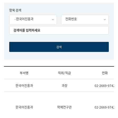
립
국
F
항목 검색
어
o
원
- 한국어진흥과
전화번호
r
조
m
직
도
국
어
원
원
장
기
획
연
수
부서명
직위/직급
전화
부
기
조
획
한국어진흥과
과장
02-2669-9742
직
운
및
영
업
과
무
공
소
공
한국어진흥과
학예연구관
02-2669-9742
개
언
(부
어
서
과