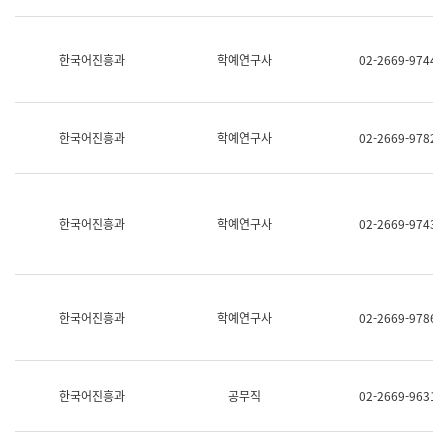
명,
교
직
육
위/
연
한국어진흥과
학예연구사
02-2669-9744
직
수
급,
과
전
어
화,
문
담
연
한국어진흥과
학예연구사
02-2669-9782
당
구
업
실
무)
어
문
연
한국어진흥과
학예연구사
02-2669-9743
구
과
어
문
연
한국어진흥과
학예연구사
02-2669-9786
구
과
(사
전
팀)
한국어진흥과
공무직
02-2669-9631
언
어
정