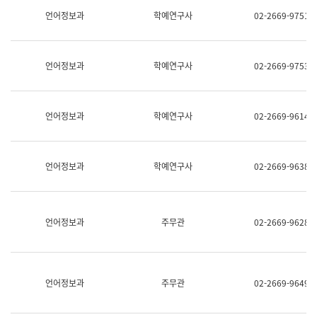
명,
교
언어정보과
학예연구사
02-2669-9751
직
육
위/
연
직
수
급,
과
언어정보과
학예연구사
02-2669-9753
전
어
화,
문
담
연
당
구
언어정보과
학예연구사
02-2669-9614
업
실
무)
어
문
연
언어정보과
학예연구사
02-2669-9638
구
과
어
문
연
언어정보과
주무관
02-2669-9628
구
과
(사
전
팀)
언어정보과
주무관
02-2669-9649
언
어
정