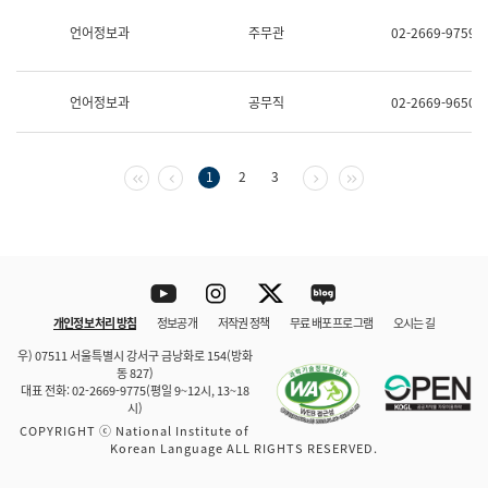
보
과
언어정보과
주무관
02-2669-9759
한
국
어
언어정보과
공무직
02-2669-9650
진
흥
과
수
첫 페이지
이전 페이지
다음 페이지
마지막 페이지
1
2
3
어
점
자
진
흥
과
Youtube
Instagram
Twitter
blog
개인정보 처리 방침
정보공개
저작권 정책
무료 배포 프로그램
오시는 길
바로 가기
문체부와 소속기관
우) 07511 서울특별시 강서구 금낭화로 154(방화
동 827)
대표 전화: 02-2669-9775(평일 9~12시, 13~18
시)
COPYRIGHT ⓒ National Institute of
Korean Language ALL RIGHTS RESERVED.