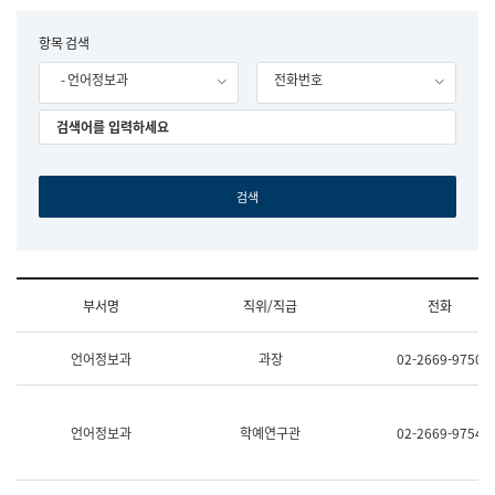
립
국
F
항목 검색
어
o
원
- 언어정보과
전화번호
r
조
m
직
도
국
어
원
원
장
기
획
연
수
부서명
직위/직급
전화
부
기
조
획
언어정보과
과장
02-2669-9750
직
운
및
영
업
과
무
공
언어정보과
학예연구관
02-2669-9754
소
공
개
언
(부
어
서
과