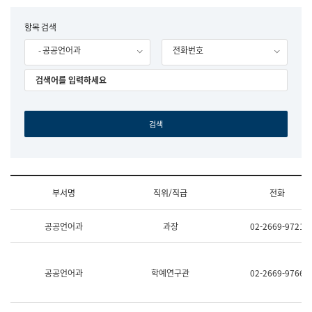
립
국
F
항목 검색
어
o
원
- 공공언어과
전화번호
r
조
m
직
도
국
어
원
원
장
기
획
연
수
부서명
직위/직급
전화
부
기
조
획
공공언어과
과장
02-2669-9721
직
운
및
영
업
과
무
공
공공언어과
학예연구관
02-2669-9766
소
공
개
언
(부
어
서
과