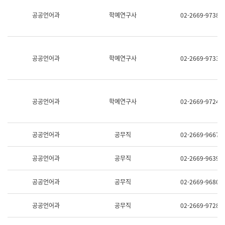
명,
교
공공언어과
학예연구사
02-2669-9738
직
육
위/
연
직
수
급,
과
전
어
공공언어과
학예연구사
02-2669-9733
화,
문
담
연
당
구
업
실
무)
어
공공언어과
학예연구사
02-2669-9724
문
연
구
과
공공언어과
공무직
02-2669-9667
어
문
연
공공언어과
공무직
02-2669-9639
구
과
(사
공공언어과
공무직
02-2669-9680
전
팀)
언
공공언어과
공무직
02-2669-9728
어
정