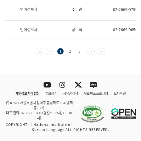
보
과
언어정보과
주무관
02-2669-9759
한
국
어
언어정보과
공무직
02-2669-9650
진
흥
과
수
첫 페이지
이전 페이지
다음 페이지
마지막 페이지
1
2
3
어
점
자
진
흥
과
Youtube
Instagram
Twitter
blog
개인정보 처리 방침
정보공개
저작권 정책
무료 배포 프로그램
오시는 길
바로 가기
문체부와 소속기관
우) 07511 서울특별시 강서구 금낭화로 154(방화
동 827)
대표 전화: 02-2669-9775(평일 9~12시, 13~18
시)
COPYRIGHT ⓒ National Institute of
Korean Language ALL RIGHTS RESERVED.