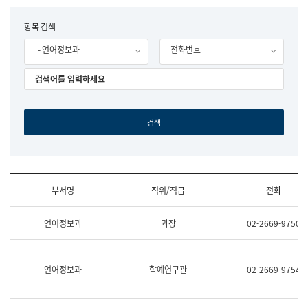
립
국
F
항목 검색
어
o
원
- 언어정보과
전화번호
r
조
m
직
도
국
어
원
원
장
기
획
연
수
부서명
직위/직급
전화
부
기
조
획
언어정보과
과장
02-2669-9750
직
운
및
영
업
과
무
공
언어정보과
학예연구관
02-2669-9754
소
공
개
언
(부
어
서
과