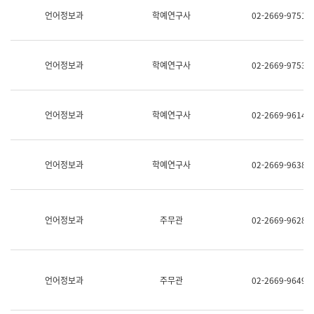
명,
교
언어정보과
학예연구사
02-2669-9751
직
육
위/
연
직
수
급,
과
언어정보과
학예연구사
02-2669-9753
전
어
화,
문
담
연
당
구
언어정보과
학예연구사
02-2669-9614
업
실
무)
어
문
연
언어정보과
학예연구사
02-2669-9638
구
과
어
문
연
언어정보과
주무관
02-2669-9628
구
과
(사
전
팀)
언어정보과
주무관
02-2669-9649
언
어
정