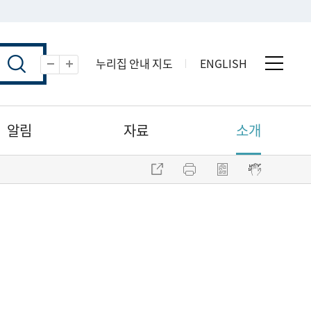
누리집 안내 지도
ENGLISH
전체 
축소
확대
알림
자료
소개
주소 복사
프린트
점자파일 내려받기
점자뷰어 보