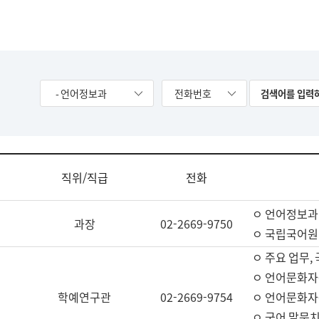
- 언어정보과
전화번호
직위/직급
전화
ㅇ 언어정보과
과장
02-2669-9750
ㅇ 국립국어원
ㅇ 주요 업무,
ㅇ 언어문화자
학예연구관
02-2669-9754
ㅇ 언어문화자
ㅇ 국어 말뭉치