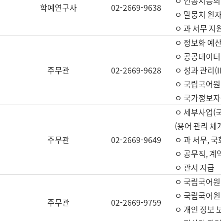
ㅇ 인공지능의
학예연구사
02-2669-9638
ㅇ 말뭉치 원자
ㅇ 과 서무 지
ㅇ 정보화 예산
ㅇ 공공데이터 
주무관
02-2669-9628
ㅇ 성과 관리(
ㅇ 국립국어원
ㅇ 국가정보자
ㅇ 세부사업(
(용어 관리 체
주무관
02-2669-9649
ㅇ 과 서무, 
ㅇ 공무직, 계
ㅇ 관서 지급
ㅇ 국립국어원
ㅇ 국립국어원
주무관
02-2669-9759
ㅇ 개인 정보 