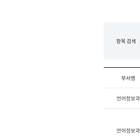
국
립
국
어
원
F
항목 검색
조
o
직
r
도
m
국
어
부서명
원
원
조
장
언어정보과
직
기
및
획
업
연
무
수
소
언어정보과
부
개
기