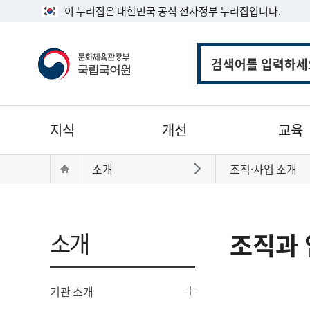
이 누리집은 대한민국 공식 전자정부 누리집입니다.
통
합
검
색
주
지식
개선
교육
메
뉴
현
Home
소개
조직·사업 소개
바로가기
재
위
치:
소개
조직과 
기관 소개