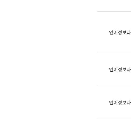
(부
획
서
운
명,
영
직
과
위/
언어정보과
공
직
공
급,
언
전
어
화,
과
담
교
언어정보과
당
육
업
연
무)
수
과
언어정보과
어
문
연
구