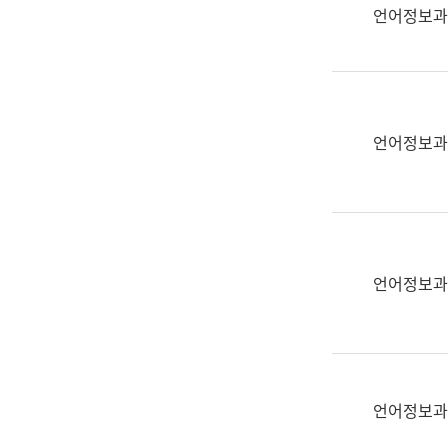
실
언어정보과
어
문
연
구
과
언어정보과
어
문
연
구
과
(사
언어정보과
전
팀)
언
어
정
언어정보과
보
과