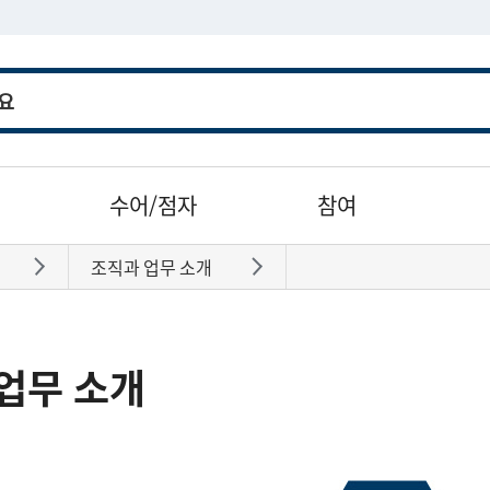
수어/점자
참여
조직과 업무 소개
바로가기
바로가기
업무 소개