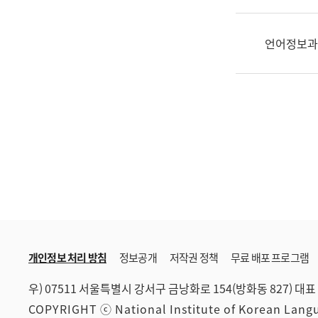
한
국
어
언어정보과
진
흥
과
수
어
점
자
진
흥
과
개인정보 처리 방침
정보공개
저작권 정책
무료 배포 프로그램
우) 07511 서울특별시 강서구 금낭화로 154(방화동 827)
대표 
COPYRIGHT ⓒ National Institute of Korean Lan