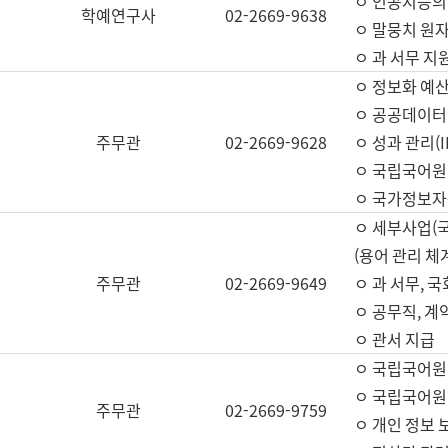
ㅇ 인공지능의
학예연구사
02-2669-9638
ㅇ 말뭉치 원자
ㅇ 과 서무 지
ㅇ 정보화 예산
ㅇ 공공데이터 
주무관
02-2669-9628
ㅇ 성과 관리(
ㅇ 국립국어원
ㅇ 국가정보자
ㅇ 세부사업(
(용어 관리 체
주무관
02-2669-9649
ㅇ 과 서무, 
ㅇ 공무직, 계
ㅇ 관서 지급
ㅇ 국립국어원
ㅇ 국립국어원
주무관
02-2669-9759
ㅇ 개인 정보 