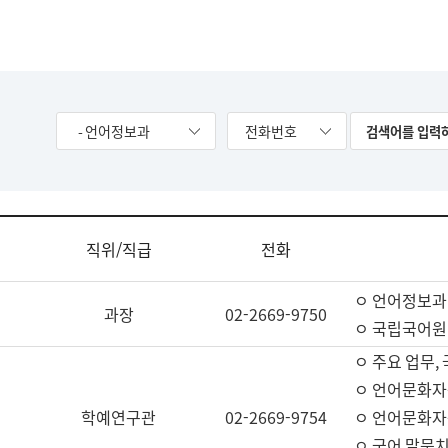
- 언어정보과
전화번호
직위/직급
전화
ㅇ 언어정보과
과장
02-2669-9750
ㅇ 국립국어원
ㅇ 주요 업무,
ㅇ 언어문화자
학예연구관
02-2669-9754
ㅇ 언어문화자
ㅇ 국어 말뭉치