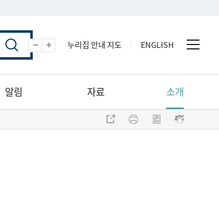
누리집 안내 지도
ENGLISH
전체 
축소
확대
알림
자료
소개
주소 복사
프린트
점자파일 내려받기
점자뷰어 보