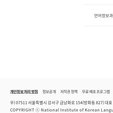
한
국
어
언어정보과
진
흥
과
수
어
점
자
진
흥
과
개인정보 처리 방침
정보공개
저작권 정책
무료 배포 프로그램
우) 07511 서울특별시 강서구 금낭화로 154(방화동 827)
대표 
COPYRIGHT ⓒ National Institute of Korean Lan