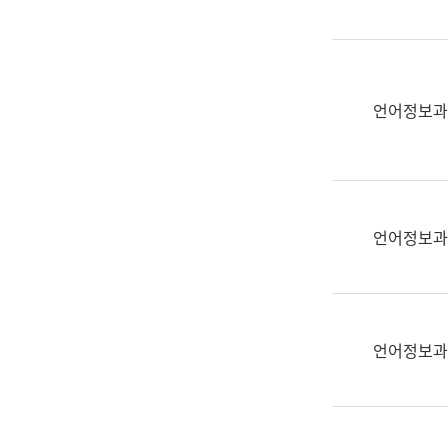
(부
획
서
운
명,
영
직
과
위/
언어정보과
공
직
공
급,
언
전
어
화,
과
담
교
언어정보과
당
육
업
연
무)
수
과
언어정보과
어
문
연
구