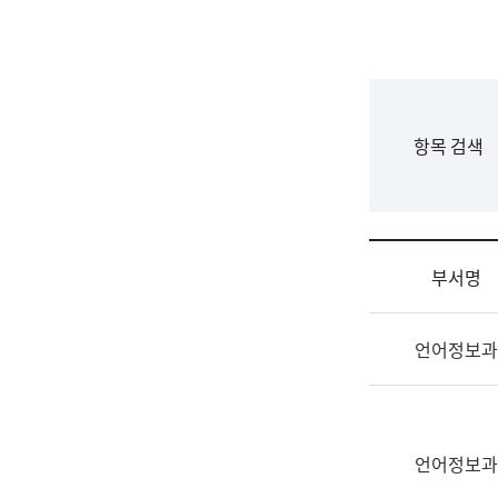
국
립
국
어
원
F
항목 검색
조
o
직
r
도
m
국
어
부서명
원
원
조
장
언어정보과
직
기
및
획
업
연
무
수
소
언어정보과
부
개
기