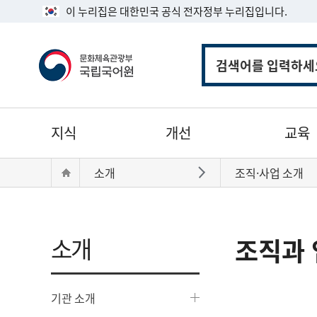
이 누리집은 대한민국 공식 전자정부 누리집입니다.
통
합
검
색
주
지식
개선
교육
메
뉴
현
Home
소개
조직·사업 소개
바로가기
재
위
치:
소개
조직과 
기관 소개