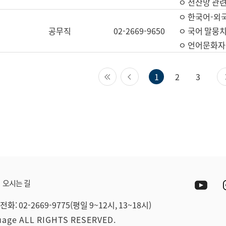
ㅇ 전산망 관련
ㅇ 한국어-외
공무직
02-2669-9650
ㅇ 국어 말뭉치
ㅇ 언어문화자원
첫 페이지
이전 페이지
1
2
3
Yout
오시는 길
전화: 02-2669-9775(평일 9~12시, 13~18시)
guage ALL RIGHTS RESERVED.