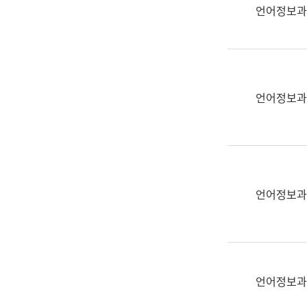
실
언어정보과
어
문
연
구
과
언어정보과
어
문
연
구
과
(사
언어정보과
전
팀)
언
어
정
언어정보과
보
과