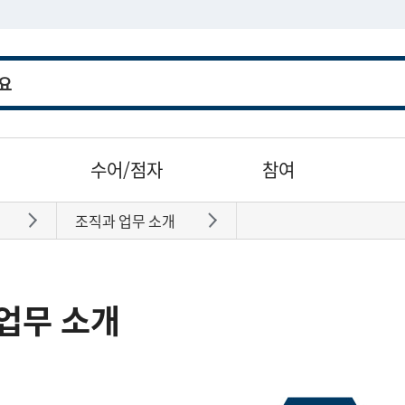
수어/점자
참여
조직과 업무 소개
바로가기
바로가기
업무 소개