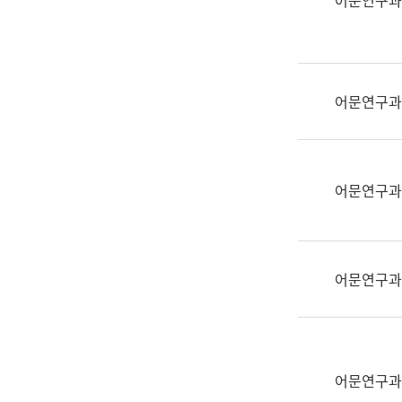
어문연구과
실
어
문
연
구
어문연구과
과
어
문
연
어문연구과
구
과
(사
전
어문연구과
팀)
언
어
정
보
어문연구과
과