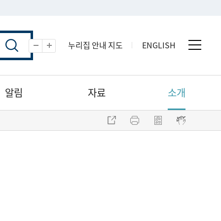
누리집 안내 지도
ENGLISH
전체 
축소
확대
알림
자료
소개
주소 복사
프린트
점자파일 내려받기
점자뷰어 보