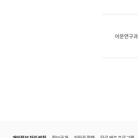
한
국
어
진
흥
어문연구과
과
수
어
점
자
진
흥
과
개인정보 처리 방침
정보공개
저작권 정책
무료 배포 프로그램