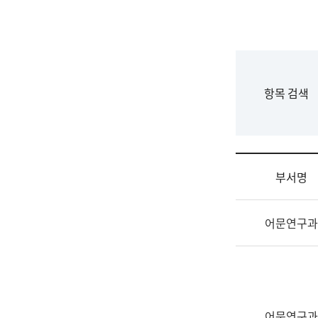
국
립
국
어
원
F
항목 검색
조
o
직
r
도
m
국
어
부서명
원
원
조
장
어문연구과
직
기
및
획
업
연
무
수
소
부
개
기
어문연구과