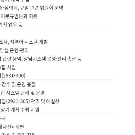
완심의회, 규범 관련 위원회 운영
 어문규범분과 지원
 기획 업무 등
업
 조사, 지역어 시스템 개발
담실 운영·관리
 관련 용역, 상담시스템 운영·관리 총괄 등
통합 사업
2931-300)
 감수 및 운영 총괄
합 시스템 관리 및 운영
업(2931-305) 관리 및 예결산
중장기 계획 수립 지원
조사
대사전> 개편