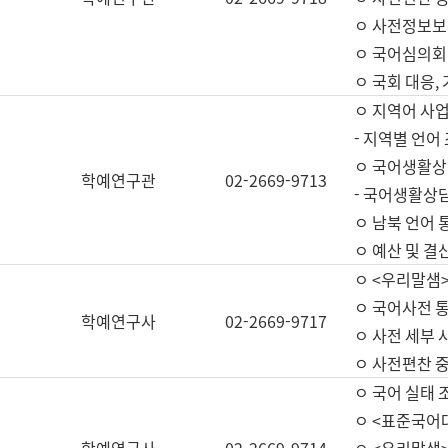
ㅇ 사전정보보
ㅇ 국어심의회
ㅇ 국회 대응,
ㅇ 지역어 사
- 지역별 언어
ㅇ 국어생활상
학예연구관
02-2669-9713
- 국어생활상담
ㅇ 남북 언어 
ㅇ 예산 및 결산(
ㅇ <우리말샘>
ㅇ 국어사전 통
학예연구사
02-2669-9717
ㅇ 사전 세부 사
ㅇ 사전편찬 
ㅇ 국어 실태 
ㅇ <표준국어