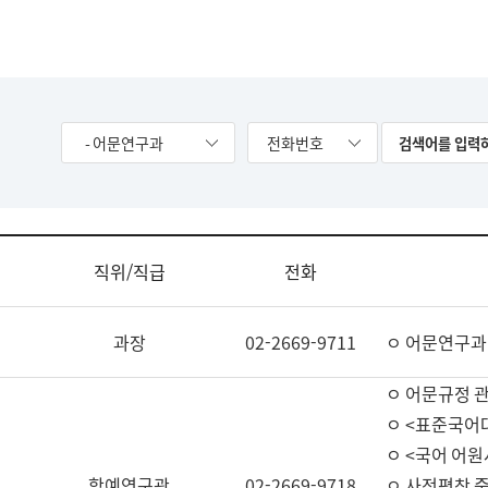
- 어문연구과
전화번호
직위/직급
전화
과장
02-2669-9711
ㅇ 어문연구과
ㅇ 어문규정 
ㅇ <표준국어
ㅇ <국어 어원
학예연구관
02-2669-9718
ㅇ 사전편찬 