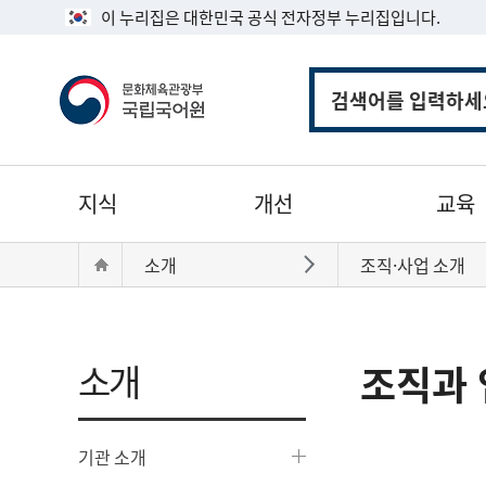
이 누리집은 대한민국 공식 전자정부 누리집입니다.
통
합
검
색
주
지식
개선
교육
메
뉴
현
Home
소개
조직·사업 소개
바로가기
재
위
치:
소개
조직과 
기관 소개