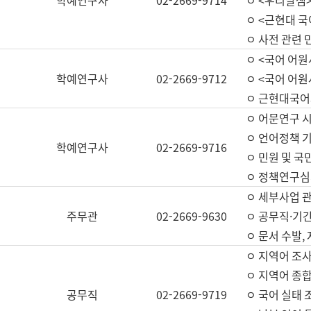
학예연구사
02-2669-9714
ㅇ <우리말샘>
ㅇ <근현대 
ㅇ 사전 관련 
ㅇ <국어 어원
학예연구사
02-2669-9712
ㅇ <국어 어원
ㅇ 근현대국어
ㅇ 어문연구 시
ㅇ 언어정책 기
학예연구사
02-2669-9716
ㅇ 민원 및 국
ㅇ 정책연구심
ㅇ 세부사업 관리
주무관
02-2669-9630
ㅇ 공무직·기간
ㅇ 문서 수발,
ㅇ 지역어 조사
ㅇ 지역어 종합
공무직
02-2669-9719
ㅇ 국어 실태 