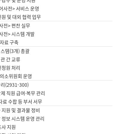
 감수 및 운영 지원
국어사전> 서비스 운영
민원 및 대외 협력 업무
사전> 편찬 실무
사전> 시스템 개발
자료 구축
스템(3개) 총괄
관 간 교류
민청원 처리
의소위원회 운영
(2931-300)
제 직원 급여·복무 관리
 자료 수합 등 부서 서무
 지원 및 결과물 정비
 정보 시스템 운영 관리
조사 지원