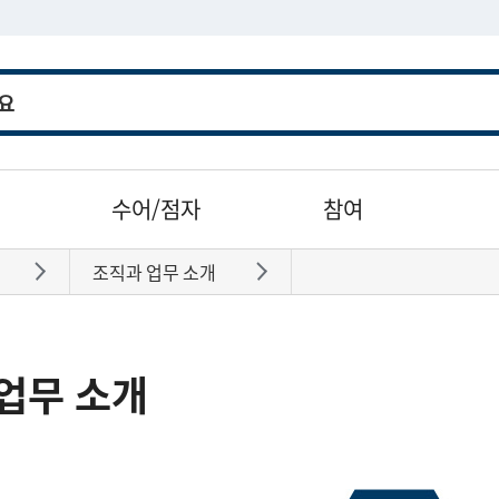
수어/점자
참여
조직과 업무 소개
바로가기
바로가기
업무 소개