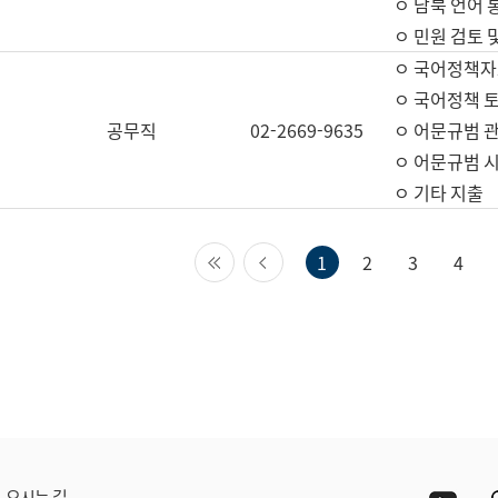
ㅇ 남북 언어 
ㅇ 민원 검토 
ㅇ 국어정책자
ㅇ 국어정책 
공무직
02-2669-9635
ㅇ 어문규범 
ㅇ 어문규범 
ㅇ 기타 지출
첫 페이지
이전 페이지
1
2
3
4
Yout
오시는 길