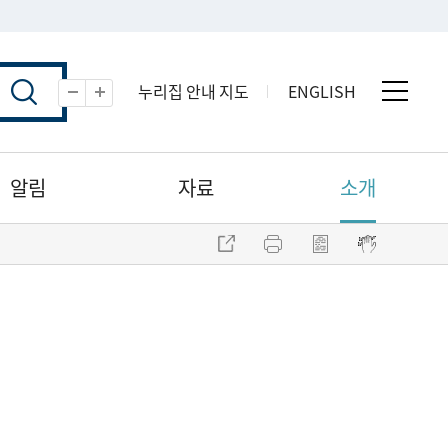
누리집 안내 지도
ENGLISH
전체 
축소
확대
알림
자료
소개
주소 복사
프린트
점자파일 내려받기
점자뷰어 보