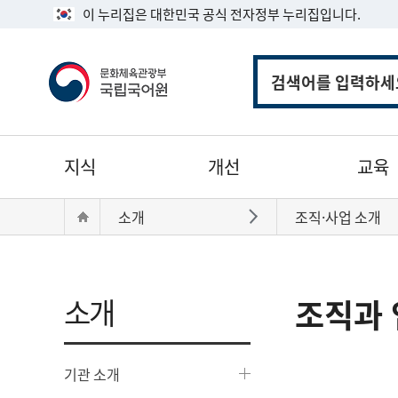
이 누리집은 대한민국 공식 전자정부 누리집입니다.
통
합
검
색
주
지식
개선
교육
메
뉴
현
Home
소개
조직·사업 소개
바로가기
재
위
치:
소개
조직과 
기관 소개