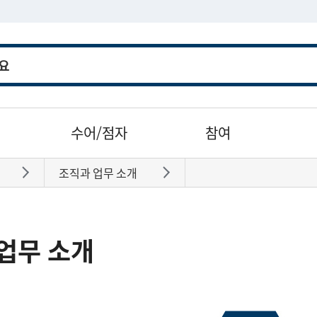
수어/점자
참여
조직과 업무 소개
바로가기
바로가기
업무 소개