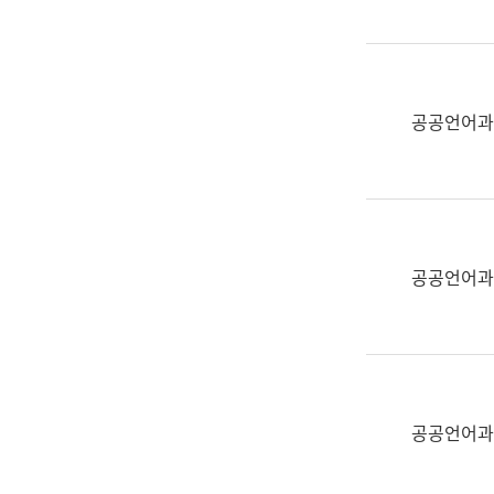
(부
획
서
운
명,
영
직
과
위/
공공언어과
공
직
공
급,
언
전
어
화,
과
담
교
공공언어과
당
육
업
연
무)
수
과
어
문
공공언어과
연
구