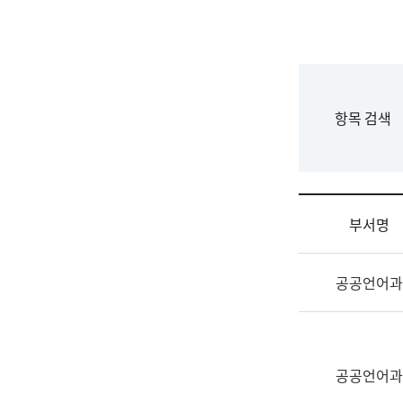
국
립
국
어
원
F
항목 검색
조
o
직
r
도
m
국
어
부서명
원
원
조
장
공공언어과
직
기
및
획
업
연
무
수
소
공공언어과
부
개
기