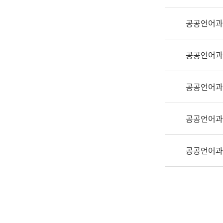
실
어
공공언어과
문
연
구
공공언어과
과
어
문
공공언어과
연
구
공공언어과
과
(사
전
공공언어과
팀)
언
어
정
보
과