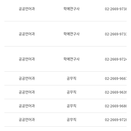
명,
교
공공언어과
학예연구사
02-2669-9738
직
육
위/
연
직
수
급,
과
전
어
공공언어과
학예연구사
02-2669-9733
화,
문
담
연
당
구
업
실
무)
어
공공언어과
학예연구사
02-2669-9724
문
연
구
과
공공언어과
공무직
02-2669-9667
어
문
연
공공언어과
공무직
02-2669-9639
구
과
(사
공공언어과
공무직
02-2669-9680
전
팀)
언
공공언어과
공무직
02-2669-9728
어
정