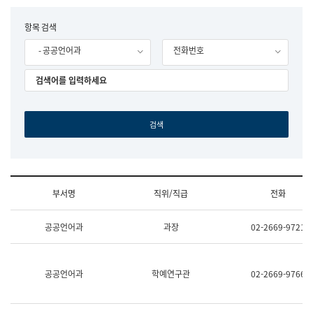
립
국
F
항목 검색
어
o
원
- 공공언어과
전화번호
r
조
m
직
도
국
어
원
원
장
기
획
연
수
부서명
직위/직급
전화
부
기
조
획
공공언어과
과장
02-2669-9721
직
운
및
영
업
과
무
공
공공언어과
학예연구관
02-2669-9766
소
공
개
언
(부
어
서
과