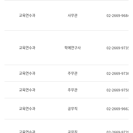
명,
교
직
육
위/
연
교육연수과
사무관
02-2669-9684
직
수
급,
과
전
어
화,
문
담
연
당
구
교육연수과
학예연구사
02-2669-9735
업
실
무)
어
문
연
구
교육연수과
주무관
02-2669-9736
과
어
문
교육연수과
주무관
02-2669-9758
연
구
과
(사
교육연수과
공무직
02-2669-9662
전
팀)
언
어
정
교육연수과
공무직
02-2669-9729