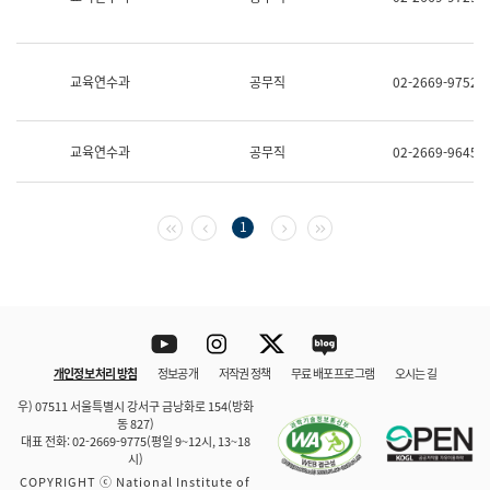
보
과
한
국
교육연수과
공무직
02-2669-9752
어
진
흥
과
교육연수과
공무직
02-2669-9645
수
어
점
자
첫 페이지
이전 페이지
다음 페이지
마지막 페이지
1
진
흥
과
Youtube
Instagram
Twitter
blog
개인정보 처리 방침
정보공개
저작권 정책
무료 배포 프로그램
오시는 길
바로 가기
문체부와 소속기관
우) 07511 서울특별시 강서구 금낭화로 154(방화
동 827)
대표 전화: 02-2669-9775(평일 9~12시, 13~18
시)
COPYRIGHT ⓒ National Institute of