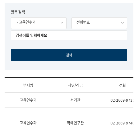
립
국
F
항목 검색
어
o
원
- 교육연수과
전화번호
r
조
m
직
도
국
어
원
원
장
기
획
연
수
부서명
직위/직급
전화
부
기
조
획
교육연수과
서기관
02-2669-9731
직
운
및
영
업
과
무
공
소
공
교육연수과
학예연구관
02-2669-9740
개
언
(부
어
서
과