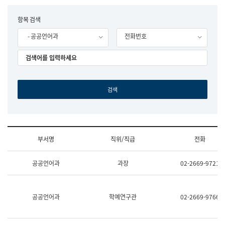
립
국
F
항목 검색
어
o
원
- 공공언어과
전화번호
r
조
m
직
도
국
어
원
원
장
기
획
연
수
부서명
직위/직급
전화
부
기
조
획
공공언어과
과장
02-2669-9721
직
운
및
영
업
과
무
공
공공언어과
학예연구관
02-2669-9766
소
공
개
언
(부
어
서
과