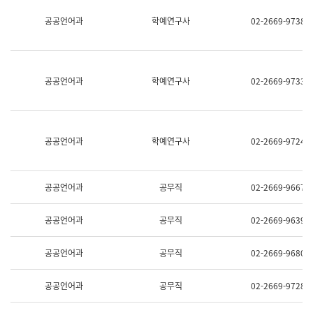
명,
교
공공언어과
학예연구사
02-2669-9738
직
육
위/
연
직
수
급,
과
전
어
공공언어과
학예연구사
02-2669-9733
화,
문
담
연
당
구
업
실
무)
어
공공언어과
학예연구사
02-2669-9724
문
연
구
과
공공언어과
공무직
02-2669-9667
어
문
연
공공언어과
공무직
02-2669-9639
구
과
(사
공공언어과
공무직
02-2669-9680
전
팀)
언
공공언어과
공무직
02-2669-9728
어
정