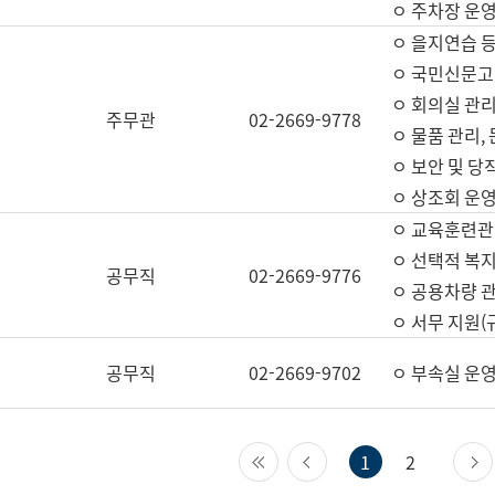
ㅇ 주차장 운
ㅇ 을지연습 
ㅇ 국민신문고,
ㅇ 회의실 관리
주무관
02-2669-9778
ㅇ 물품 관리,
ㅇ 보안 및 당
ㅇ 상조회 운
ㅇ 교육훈련관
ㅇ 선택적 복지
공무직
02-2669-9776
ㅇ 공용차량 관
ㅇ 서무 지원(
공무직
02-2669-9702
ㅇ 부속실 운
첫 페이지
이전 페이지
1
2