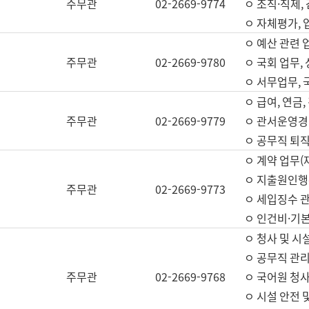
주무관
02-2669-9774
ㅇ 조직·직제,
ㅇ 자체평가,
ㅇ 예산 관련 
주무관
02-2669-9780
ㅇ 국회 업무
ㅇ 서무업무,
ㅇ 급여, 연금
주무관
02-2669-9779
ㅇ 관서운영경비
ㅇ 공무직 퇴직
ㅇ 계약 업무(
ㅇ 지출원인행위
주무관
02-2669-9773
ㅇ 세입징수 
ㅇ 인건비·기
ㅇ 청사 및 시
ㅇ 공무직 관리
주무관
02-2669-9768
ㅇ 국어원 청
ㅇ 시설 안전 