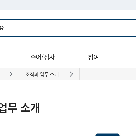
수어/점자
참여
조직과 업무 소개
바로가기
바로가기
업무 소개