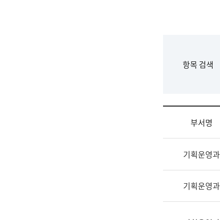
국
립
국
어
원
F
항목 검색
조
o
직
r
도
m
국
어
부서명
원
원
조
장
기획운영과
직
기
및
획
업
연
기획운영과
무
수
소
부
개
기