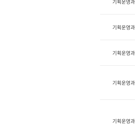
기획운영과
(부
획
서
운
명,
영
직
기획운영과
과
위/
공
직
공
급,
언
기획운영과
전
어
화,
과
담
교
당
육
기획운영과
업
연
무)
수
과
어
문
기획운영과
연
구