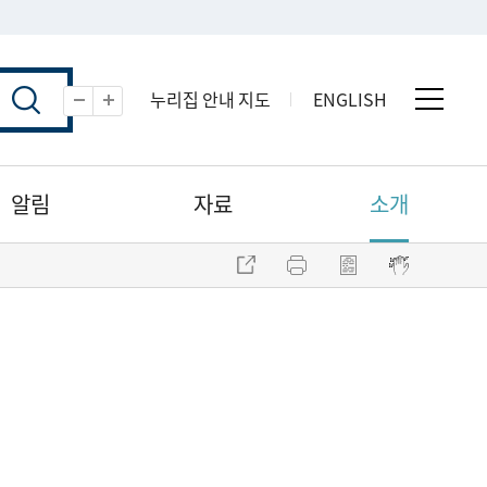
누리집 안내 지도
ENGLISH
전체 
축소
확대
알림
자료
소개
주소 복사
프린트
점자파일 내려받기
점자뷰어 보