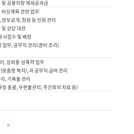
영 및 공용차량 제세공과금
등 비상계획 관련 업무
 정보공개, 청원 등 민원 관리
 및 강당 대관
 문서접수 및 배정
직 업무, 공무직 관리(경비·조리)
영
리, 성희롱·성폭력 업무
(맞춤형 복지), 과 공무직 급여 관리
리, 기록물 관리
규정 총괄, 우편물관리, 주간회의 자료 등)
영
다음 페이지
마지막 페이지