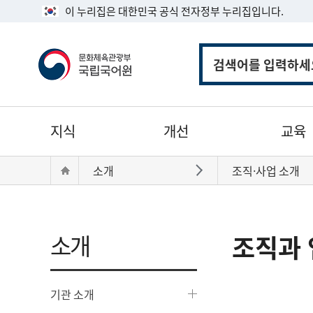
이 누리집은 대한민국 공식 전자정부 누리집입니다.
통
합
검
색
주
지식
개선
교육
메
뉴
현
Home
소개
조직·사업 소개
바로가기
재
위
치:
소개
조직과 
기관 소개