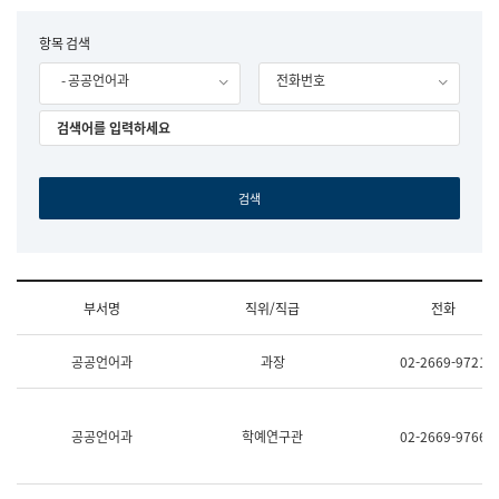
립
국
F
항목 검색
어
o
원
- 공공언어과
전화번호
r
조
m
직
도
국
어
원
원
장
기
획
연
수
부서명
직위/직급
전화
부
기
조
획
공공언어과
과장
02-2669-9721
직
운
및
영
업
과
무
공
공공언어과
학예연구관
02-2669-9766
소
공
개
언
(부
어
서
과