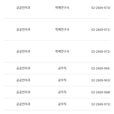
명,
교
공공언어과
학예연구사
02-2669-9738
직
육
위/
연
직
수
급,
과
전
어
공공언어과
학예연구사
02-2669-9733
화,
문
담
연
당
구
업
실
무)
어
공공언어과
학예연구사
02-2669-9724
문
연
구
과
공공언어과
공무직
02-2669-9667
어
문
연
공공언어과
공무직
02-2669-9639
구
과
(사
공공언어과
공무직
02-2669-9680
전
팀)
언
공공언어과
공무직
02-2669-9728
어
정