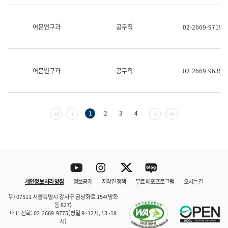
보
과
한
어문연구과
공무직
02-2669-9719
국
어
진
흥
과
어문연구과
공무직
02-2669-9635
수
어
점
자
진
첫 페이지
이전 페이지
다음 페이지
마지막 페이지
1
2
3
4
흥
과
Youtube
Instagram
Twitter
blog
개인정보 처리 방침
정보공개
저작권 정책
무료 배포 프로그램
오시는 길
바로 가기
문체부와 소속기관
우) 07511 서울특별시 강서구 금낭화로 154(방화
동 827)
대표 전화: 02-2669-9775(평일 9~12시, 13~18
시)