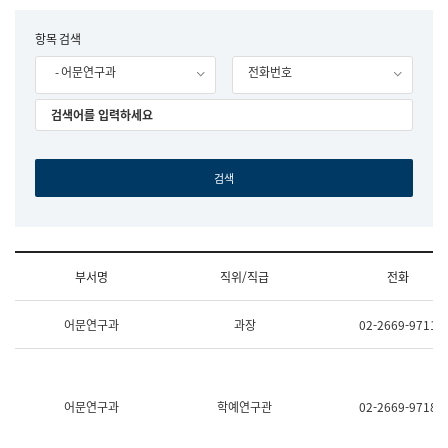
립
국
F
항목 검색
어
o
원
- 어문연구과
전화번호
r
조
m
직
도
국
어
원
원
장
기
획
연
수
부서명
직위/직급
전화
부
기
조
획
어문연구과
과장
02-2669-9711
직
운
및
영
업
과
무
공
소
공
어문연구과
학예연구관
02-2669-9718
개
언
(부
어
서
과