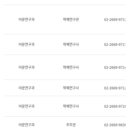
명,
교
직
육
위/
연
직
어문연구과
학예연구관
02-2669-9713
수
급,
과
전
어
화,
문
담
연
당
구
어문연구과
학예연구사
02-2669-9717
업
실
무)
어
문
연
어문연구과
학예연구사
02-2669-9714
구
과
어
문
어문연구과
학예연구사
02-2669-9712
연
구
과
(사
어문연구과
학예연구사
02-2669-9716
전
팀)
언
어
어문연구과
주무관
02-2669-9630
정