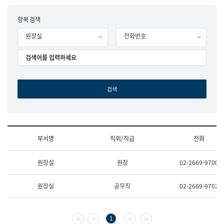
립
국
F
항목 검색
어
o
원
원장실
전화번호
r
조
m
직
도
국
어
원
원
장
기
획
연
수
부서명
직위/직급
전화
부
기
조
획
원장실
원장
02-2669-9700
직
운
및
영
업
과
원장실
공무직
02-2669-9702
무
공
소
공
개
언
(부
어
첫 페이지
이전 페이지
다음 페이지
마지막 페이지
1
서
과