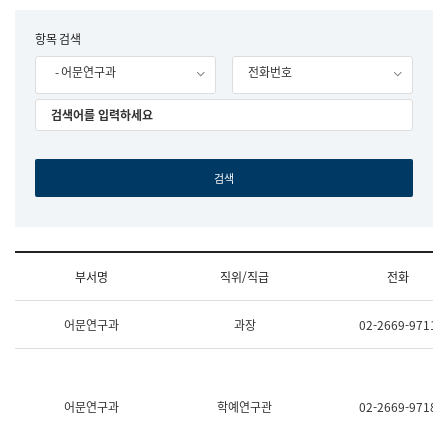
립
국
F
항목 검색
어
o
원
- 어문연구과
전화번호
r
조
m
직
도
국
어
원
원
장
기
획
연
수
부서명
직위/직급
전화
부
기
조
획
어문연구과
과장
02-2669-9711
직
운
및
영
업
과
무
공
소
공
어문연구과
학예연구관
02-2669-9718
개
언
(부
어
서
과