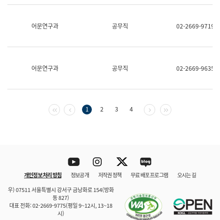
보
과
한
어문연구과
공무직
02-2669-9719
국
어
진
흥
과
어문연구과
공무직
02-2669-9635
수
어
점
자
진
첫 페이지
이전 페이지
다음 페이지
마지막 페이지
1
2
3
4
흥
과
Youtube
Instagram
Twitter
blog
개인정보 처리 방침
정보공개
저작권 정책
무료 배포 프로그램
오시는 길
바로 가기
문체부와 소속기관
우) 07511 서울특별시 강서구 금낭화로 154(방화
동 827)
대표 전화: 02-2669-9775(평일 9~12시, 13~18
시)