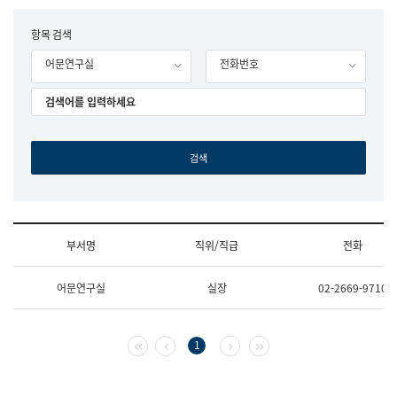
립
국
F
항목 검색
어
o
원
어문연구실
전화번호
r
조
m
직
도
국
어
원
원
장
기
획
연
수
부서명
직위/직급
전화
부
기
조
획
어문연구실
실장
02-2669-9710
직
운
및
영
업
과
무
공
첫 페이지
이전 페이지
다음 페이지
마지막 페이지
1
소
공
개
언
(부
어
서
과