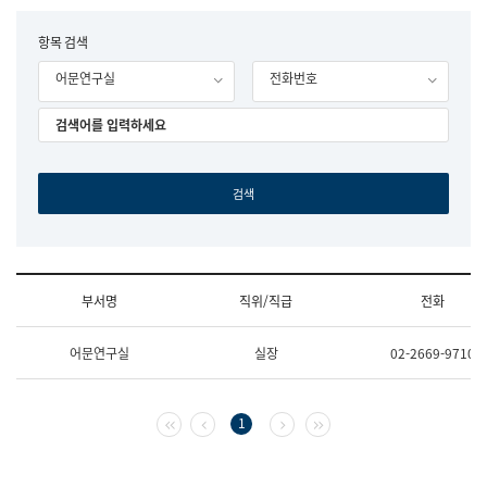
립
국
F
항목 검색
어
o
원
어문연구실
전화번호
r
조
m
직
도
국
어
원
원
장
기
획
연
수
부서명
직위/직급
전화
부
기
조
획
어문연구실
실장
02-2669-9710
직
운
및
영
업
과
무
공
첫 페이지
이전 페이지
다음 페이지
마지막 페이지
1
소
공
개
언
(부
어
서
과