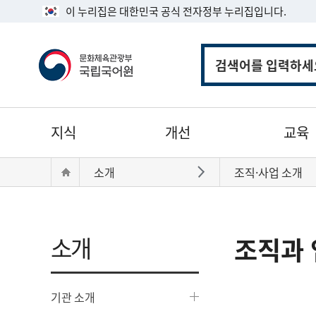
이 누리집은 대한민국 공식 전자정부 누리집입니다.
통
합
검
색
주
지식
개선
교육
메
뉴
현
Home
소개
조직·사업 소개
바로가기
재
위
치:
소개
조직과 
기관 소개