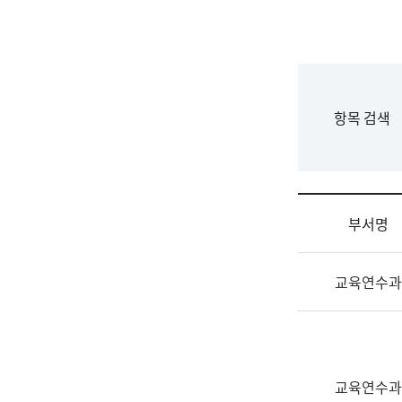
국
립
국
어
원
F
항목 검색
조
o
직
r
도
m
국
어
부서명
원
원
조
장
교육연수과
직
기
및
획
업
연
무
수
소
부
교육연수과
개
기