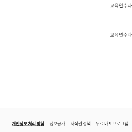
한
교육연수과
국
어
진
흥
교육연수과
과
수
어
점
자
진
흥
과
개인정보 처리 방침
정보공개
저작권 정책
무료 배포 프로그램