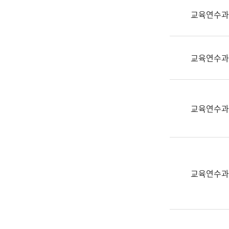
실
교육연수과
어
문
연
구
교육연수과
과
어
문
연
교육연수과
구
과
(사
전
팀)
교육연수과
언
어
정
보
과