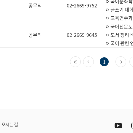
ㅇ 국어문화학
공무직
02-2669-9752
ㅇ 글쓰기 대회
ㅇ 교육연수과
ㅇ 국어전문도
공무직
02-2669-9645
ㅇ 도서 정리·
ㅇ 국어 관련
첫 페이지
이전 페이지
다
1
Yout
오시는 길