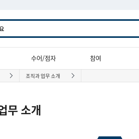
수어/점자
참여
조직과 업무 소개
바로가기
바로가기
업무 소개