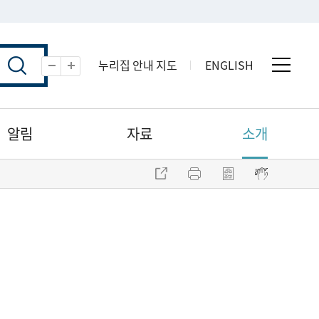
누리집 안내 지도
ENGLISH
전체 
축소
확대
알림
자료
소개
주소 복사
프린트
점자파일 내려받기
점자뷰어 보