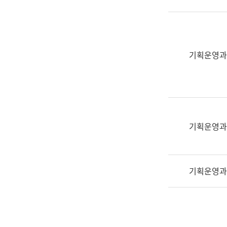
실
어
문
연
구
기획운영과
과
어
문
연
구
과
기획운영과
(사
전
팀)
기획운영과
언
어
정
보
과