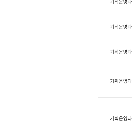
기획운영과
(부
획
서
운
명,
영
직
기획운영과
과
위/
공
직
공
급,
언
기획운영과
전
어
화,
과
담
교
당
육
기획운영과
업
연
무)
수
과
어
문
기획운영과
연
구