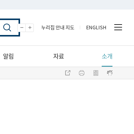
누리집 안내 지도
ENGLISH
전체 
축소
확대
알림
자료
소개
주소 복사
프린트
점자파일 내려받기
점자뷰어 보