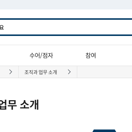
수어/점자
참여
조직과 업무 소개
바로가기
바로가기
업무 소개