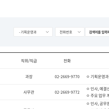
- 기획운영과
전화번호
직위/직급
전화
과장
02-2669-9770
ㅇ 기획운영과
ㅇ 인사, 예결산
사무관
02-2669-9772
ㅇ 주요 업무 
ㅇ 인사, 공무