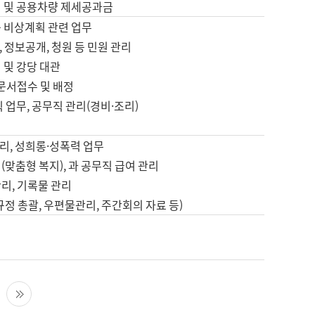
영 및 공용차량 제세공과금
등 비상계획 관련 업무
 정보공개, 청원 등 민원 관리
 및 강당 대관
 문서접수 및 배정
직 업무, 공무직 관리(경비·조리)
영
리, 성희롱·성폭력 업무
(맞춤형 복지), 과 공무직 급여 관리
리, 기록물 관리
규정 총괄, 우편물관리, 주간회의 자료 등)
영
다음 페이지
마지막 페이지