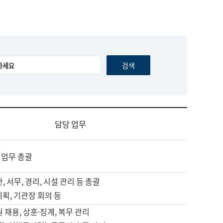
담당 업무
 업무 총괄
, 서무, 경리, 시설 관리 등 총괄
계획, 기관장 회의 등
원 채용, 상훈·징계, 복무 관리