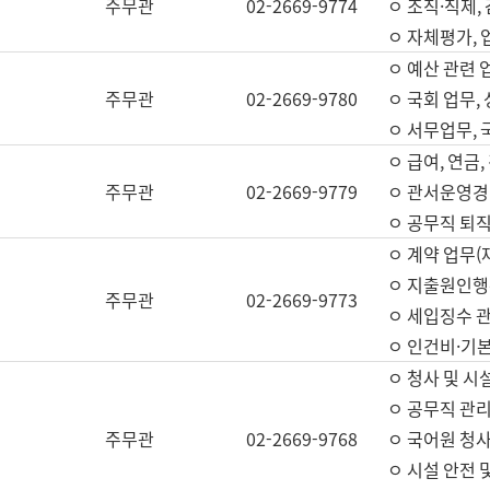
주무관
02-2669-9774
ㅇ 조직·직제,
ㅇ 자체평가,
ㅇ 예산 관련 
주무관
02-2669-9780
ㅇ 국회 업무
ㅇ 서무업무,
ㅇ 급여, 연금
주무관
02-2669-9779
ㅇ 관서운영경비
ㅇ 공무직 퇴직
ㅇ 계약 업무(
ㅇ 지출원인행위
주무관
02-2669-9773
ㅇ 세입징수 
ㅇ 인건비·기
ㅇ 청사 및 시
ㅇ 공무직 관리
주무관
02-2669-9768
ㅇ 국어원 청
ㅇ 시설 안전 