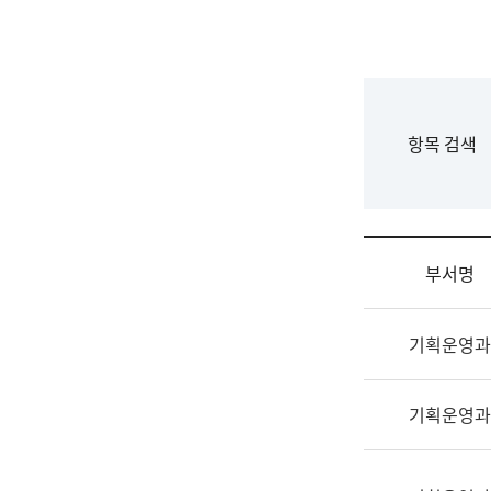
국
립
국
어
원
F
항목 검색
조
o
직
r
도
m
국
어
부서명
원
원
조
장
기획운영과
직
기
및
획
업
연
기획운영과
무
수
소
부
개
기