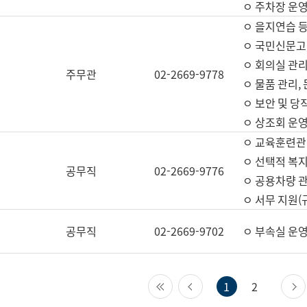
ㅇ 주차장 운
ㅇ 을지연습 
ㅇ 국민신문고,
ㅇ 회의실 관리
주무관
02-2669-9778
ㅇ 물품 관리,
ㅇ 보안 및 당
ㅇ 상조회 운
ㅇ 교육훈련관
ㅇ 선택적 복지
공무직
02-2669-9776
ㅇ 공용차량 관
ㅇ 서무 지원(
공무직
02-2669-9702
ㅇ 부속실 운
첫 페이지
이전 페이지
1
2