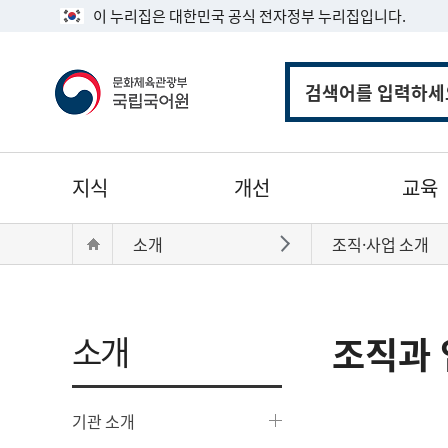
이 누리집은 대한민국 공식 전자정부 누리집입니다.
통
합
검
색
주
지식
개선
교육
메
뉴
현
Home
소개
조직·사업 소개
바로가기
재
위
치:
소개
조직과 
기관 소개