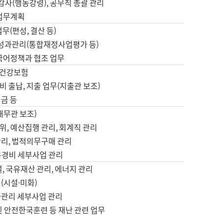
 감사(행동강령), 공무직 총괄 관리
 업무계획
업무(편성, 결산 등)
, 성과관리(통합재정사업평가 등)
 국어정책과 협조 업무
, 건강보험
 출납, 지출 업무(지출관 보조)
금 등
재무관 보조)
, 예산집행 관리, 회계직 관리
관리, 법적의무구매 관리
본경비 세부사업 관리
설, 국유재산 관리, 에너지 관리
(시설·미화)
사관리 세부사업 관리
및 안전한국훈련 등 재난 관련 업무