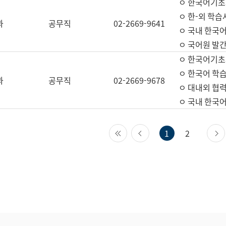
ㅇ 한국어기초
ㅇ 한-외 학습
과
공무직
02-2669-9641
ㅇ 국내 한국
ㅇ 국어원 발간
ㅇ 한국어기초
ㅇ 한국어 학
과
공무직
02-2669-9678
ㅇ 대내외 협력
ㅇ 국내 한국
첫 페이지
이전 페이지
1
2