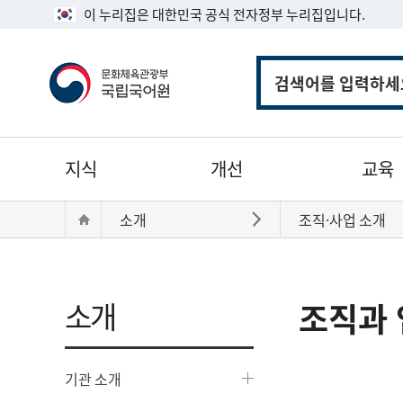
이 누리집은 대한민국 공식 전자정부 누리집입니다.
통
합
검
색
주
지식
개선
교육
메
뉴
현
Home
소개
조직·사업 소개
바로가기
재
위
치:
소개
조직과 
기관 소개