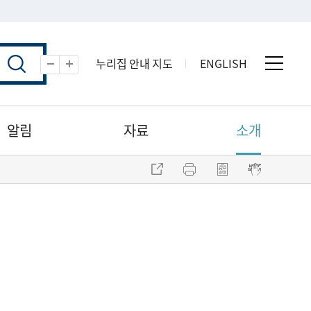
누리집 안내 지도
ENGLISH
전체 
축소
확대
알림
자료
소개
주소 복사
프린트
점자파일 내려받기
점자뷰어 보