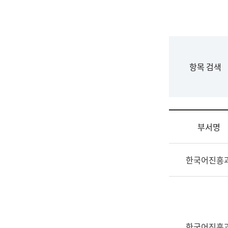
국
립
국
어
원
F
항목 검색
조
o
직
r
도
m
국
어
부서명
원
원
조
장
한국어진흥
직
기
및
획
업
연
무
수
소
부
개
기
한국어진흥