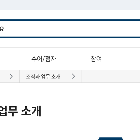
수어/점자
참여
조직과 업무 소개
바로가기
바로가기
업무 소개