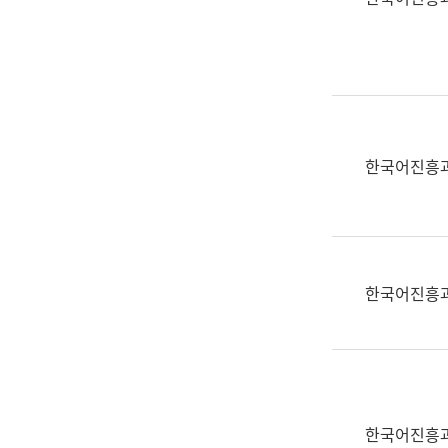
(부
획
서
운
명,
영
직
과
위/
공
직
공
급,
언
한국어진흥
전
어
화,
과
담
교
당
육
업
연
한국어진흥
무)
수
과
어
문
연
구
한국어진흥