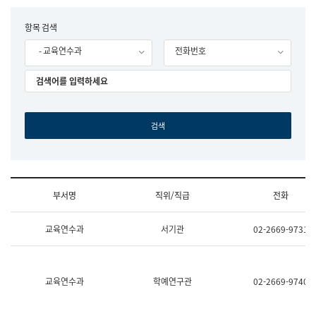
립
국
F
항목 검색
어
o
원
- 교육연수과
전화번호
r
조
m
직
도
국
어
원
원
장
기
획
연
수
부서명
직위/직급
전화
부
기
조
획
교육연수과
서기관
02-2669-9731
직
운
및
영
업
과
무
공
소
공
교육연수과
학예연구관
02-2669-9740
개
언
(부
어
서
과