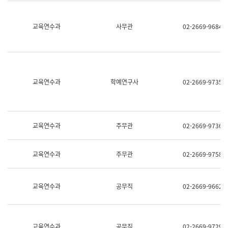
명,
교
직
육
위/
연
교육연수과
사무관
02-2669-9684
직
수
급,
과
전
어
화,
문
담
연
당
구
교육연수과
학예연구사
02-2669-9735
업
실
무)
어
문
연
구
교육연수과
주무관
02-2669-9736
과
어
문
교육연수과
주무관
02-2669-9758
연
구
과
(사
교육연수과
공무직
02-2669-9662
전
팀)
언
어
정
교육연수과
공무직
02-2669-9729