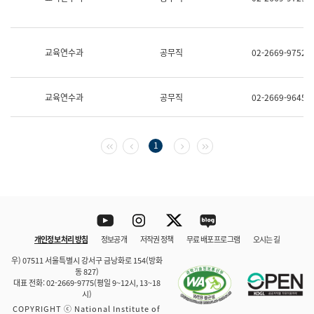
보
과
한
국
교육연수과
공무직
02-2669-9752
어
진
흥
과
교육연수과
공무직
02-2669-9645
수
어
점
자
첫 페이지
이전 페이지
다음 페이지
마지막 페이지
1
진
흥
과
Youtube
Instagram
Twitter
blog
개인정보 처리 방침
정보공개
저작권 정책
무료 배포 프로그램
오시는 길
바로 가기
문체부와 소속기관
우) 07511 서울특별시 강서구 금낭화로 154(방화
동 827)
대표 전화: 02-2669-9775(평일 9~12시, 13~18
시)
COPYRIGHT ⓒ National Institute of