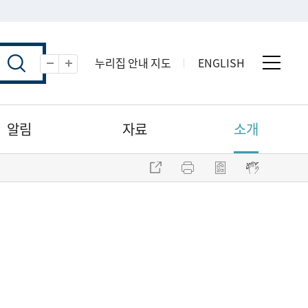
누리집 안내 지도
ENGLISH
전체 
축소
확대
알림
자료
소개
주소 복사
프린트
점자파일 내려받기
점자뷰어 보