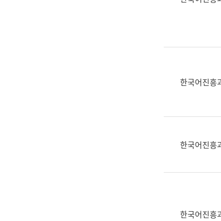
(부
획
서
운
명,
영
직
과
위/
공
직
공
급,
언
한국어진흥
전
어
화,
과
담
교
당
육
업
연
한국어진흥
무)
수
과
어
문
연
구
한국어진흥