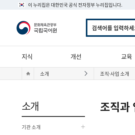
이 누리집은 대한민국 공식 전자정부 누리집입니다.
통
합
검
색
주
지식
개선
교육
메
뉴
현
Home
소개
조직·사업 소개
바로가기
재
위
치:
소개
조직과 
기관 소개