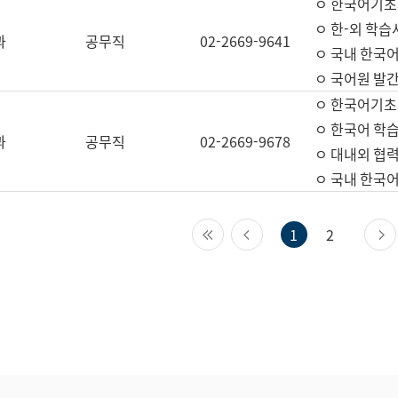
ㅇ 한국어기초
ㅇ 한-외 학습
과
공무직
02-2669-9641
ㅇ 국내 한국
ㅇ 국어원 발간
ㅇ 한국어기초
ㅇ 한국어 학
과
공무직
02-2669-9678
ㅇ 대내외 협력
ㅇ 국내 한국
첫 페이지
이전 페이지
1
2