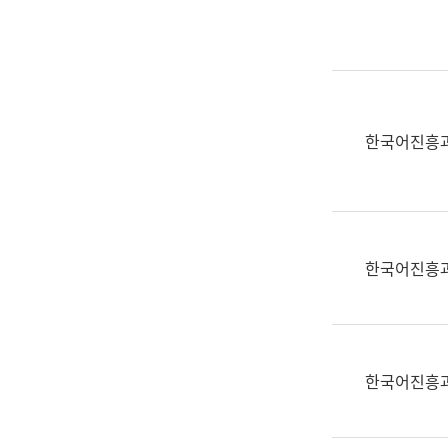
실
어
문
연
구
과
한국어진흥
어
문
연
구
과
한국어진흥
(사
전
팀)
언
어
한국어진흥
정
보
과