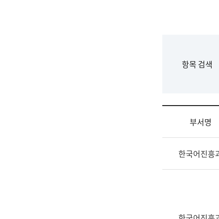
국
립
국
어
원
F
항목 검색
조
o
직
r
도
m
국
어
부서명
원
원
조
장
한국어진흥
직
기
및
획
업
연
무
수
소
부
개
기
한국어진흥