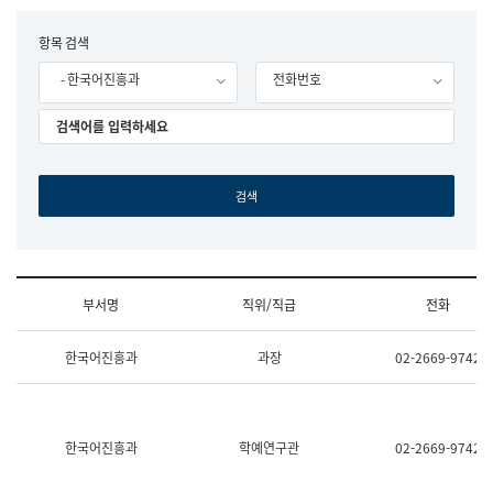
립
국
F
항목 검색
어
o
원
- 한국어진흥과
전화번호
r
조
m
직
도
국
어
원
원
장
기
획
연
수
부서명
직위/직급
전화
부
기
조
획
한국어진흥과
과장
02-2669-9742
직
운
및
영
업
과
무
공
소
공
한국어진흥과
학예연구관
02-2669-9742
개
언
(부
어
서
과