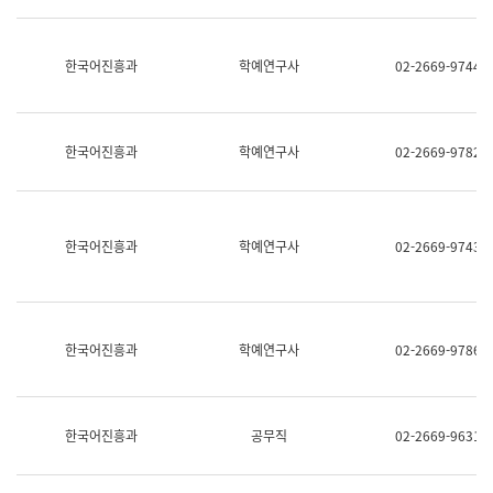
명,
교
직
육
위/
연
한국어진흥과
학예연구사
02-2669-9744
직
수
급,
과
전
어
화,
문
담
연
한국어진흥과
학예연구사
02-2669-9782
당
구
업
실
무)
어
문
연
한국어진흥과
학예연구사
02-2669-9743
구
과
어
문
연
한국어진흥과
학예연구사
02-2669-9786
구
과
(사
전
팀)
한국어진흥과
공무직
02-2669-9631
언
어
정