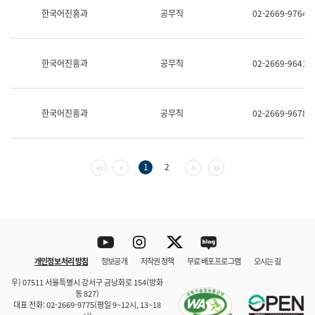
보
한국어진흥과
공무직
02-2669-9764
과
한
국
어
한국어진흥과
공무직
02-2669-9641
진
흥
과
수
한국어진흥과
공무직
02-2669-9678
어
점
자
진
흥
첫 페이지
이전 페이지
다음 페이지
마지막 페이지
1
2
과
Youtube
Instagram
Twitter
blog
개인정보 처리 방침
정보공개
저작권 정책
무료 배포 프로그램
오시는 길
바로 가기
문체부와 소속기관
우) 07511 서울특별시 강서구 금낭화로 154(방화
동 827)
대표 전화: 02-2669-9775(평일 9~12시, 13~18