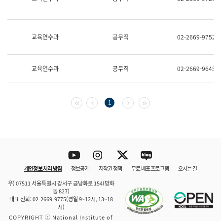
보
과
한
국
교육연수과
공무직
02-2669-9752
어
진
흥
과
교육연수과
공무직
02-2669-9645
수
어
점
자
첫 페이지
이전 페이지
다음 페이지
마지막 페이지
1
진
흥
과
Youtube
Instagram
Twitter
blog
개인정보 처리 방침
정보공개
저작권 정책
무료 배포 프로그램
오시는 길
바로 가기
문체부와 소속기관
우) 07511 서울특별시 강서구 금낭화로 154(방화
동 827)
대표 전화: 02-2669-9775(평일 9~12시, 13~18
시)
COPYRIGHT ⓒ National Institute of