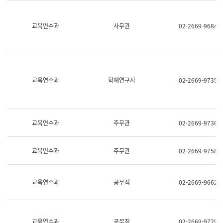
명,
교
직
육
위/
연
교육연수과
사무관
02-2669-9684
직
수
급,
과
전
어
화,
문
담
연
당
구
교육연수과
학예연구사
02-2669-9735
업
실
무)
어
문
연
구
교육연수과
주무관
02-2669-9736
과
어
문
교육연수과
주무관
02-2669-9758
연
구
과
(사
교육연수과
공무직
02-2669-9662
전
팀)
언
어
정
교육연수과
공무직
02-2669-9729