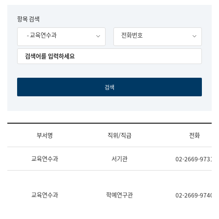
립
국
F
항목 검색
어
o
원
- 교육연수과
전화번호
r
조
m
직
도
국
어
원
원
장
기
획
연
수
부서명
직위/직급
전화
부
기
조
획
교육연수과
서기관
02-2669-9731
직
운
및
영
업
과
무
공
소
공
교육연수과
학예연구관
02-2669-9740
개
언
(부
어
서
과