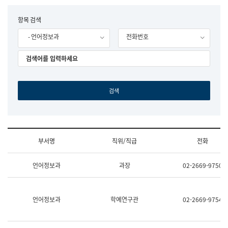
립
국
F
항목 검색
어
o
원
- 언어정보과
전화번호
r
조
m
직
도
국
어
원
원
장
기
획
연
수
부서명
직위/직급
전화
부
기
조
획
언어정보과
과장
02-2669-9750
직
운
및
영
업
과
무
공
언어정보과
학예연구관
02-2669-9754
소
공
개
언
(부
어
서
과