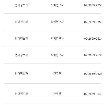
명,
교
언어정보과
학예연구사
02-2669-9751
직
육
위/
연
직
수
급,
과
언어정보과
학예연구사
02-2669-9753
전
어
화,
문
담
연
당
구
언어정보과
학예연구사
02-2669-9614
업
실
무)
어
문
연
언어정보과
학예연구사
02-2669-9638
구
과
어
문
연
언어정보과
주무관
02-2669-9628
구
과
(사
전
팀)
언어정보과
주무관
02-2669-9649
언
어
정