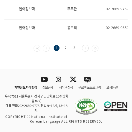
보
과
언어정보과
주무관
02-2669-9759
한
국
어
언어정보과
공무직
02-2669-9650
진
흥
과
수
첫 페이지
이전 페이지
다음 페이지
마지막 페이지
1
2
3
어
점
자
진
흥
과
Youtube
Instagram
Twitter
blog
개인정보 처리 방침
정보공개
저작권 정책
무료 배포 프로그램
오시는 길
바로 가기
문체부와 소속기관
우) 07511 서울특별시 강서구 금낭화로 154(방화
동 827)
대표 전화: 02-2669-9775(평일 9~12시, 13~18
시)
COPYRIGHT ⓒ National Institute of
Korean Language ALL RIGHTS RESERVED.