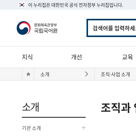
이 누리집은 대한민국 공식 전자정부 누리집입니다.
통
합
검
색
주
지식
개선
교육
메
뉴
현
Home
소개
조직·사업 소개
바로가기
재
위
치:
소개
조직과 
기관 소개