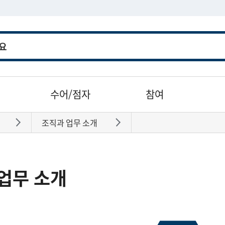
수어/점자
참여
조직과 업무 소개
바로가기
바로가기
업무 소개