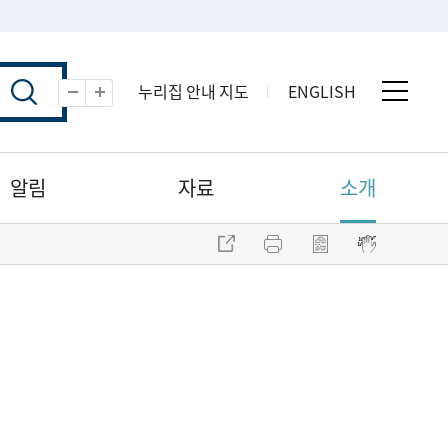
누리집 안내 지도
ENGLISH
전체 
축소
확대
알림
자료
소개
주소 복사
프린트
점자파일 내려받기
점자뷰어 보