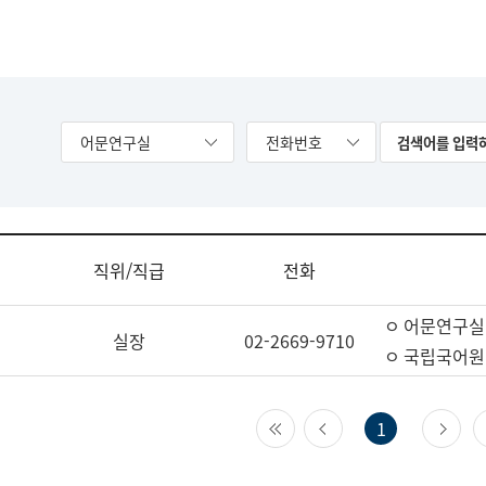
어문연구실
전화번호
직위/직급
전화
ㅇ 어문연구실
실장
02-2669-9710
ㅇ 국립국어원
첫 페이지
이전 페이지
다
1