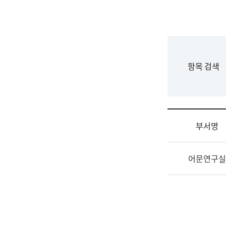
국
립
국
어
원
F
항목 검색
조
o
직
r
도
m
국
어
부서명
원
원
조
장
어문연구실
직
기
및
획
업
연
무
수
소
부
개
기