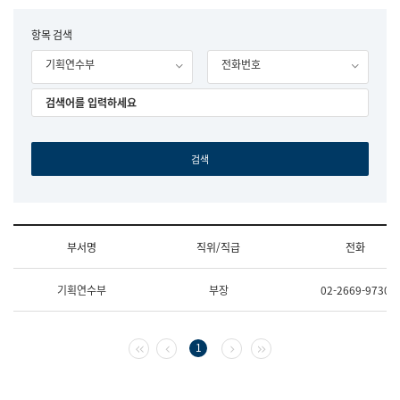
립
국
F
항목 검색
어
o
원
기획연수부
전화번호
r
조
m
직
도
국
어
원
원
장
기
획
연
수
부서명
직위/직급
전화
부
기
조
획
기획연수부
부장
02-2669-9730
직
운
및
영
업
과
무
공
첫 페이지
이전 페이지
다음 페이지
마지막 페이지
1
소
공
개
언
(부
어
서
과