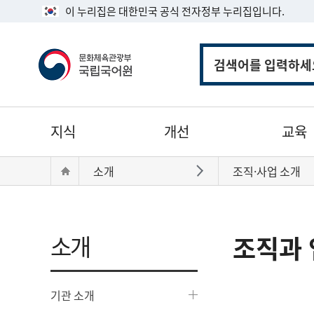
이 누리집은 대한민국 공식 전자정부 누리집입니다.
통
합
검
색
주
지식
개선
교육
메
뉴
현
Home
소개
조직·사업 소개
바로가기
재
위
치:
소개
조직과 
기관 소개