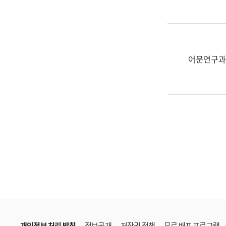
한
국
어
진
흥
어문연구과
과
수
어
점
자
진
흥
과
개인정보 처리 방침
정보공개
저작권 정책
무료 배포 프로그램