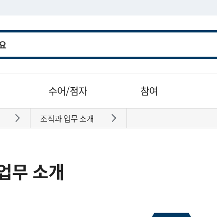
수어/점자
참여
조직과 업무 소개
바로가기
바로가기
업무 소개