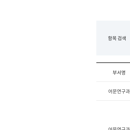
국
립
국
어
원
F
항목 검색
조
o
직
r
도
m
국
어
부서명
원
원
조
장
어문연구과
직
기
및
획
업
연
무
수
소
부
개
기
어문연구과