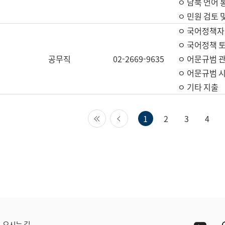
ㅇ 남북 언어 
ㅇ 민원 검토 
ㅇ 국어정책자
ㅇ 국어정책 
공무직
02-2669-9635
ㅇ 어문규범 
ㅇ 어문규범 
ㅇ 기타 지출
첫 페이지
이전 페이지
1
2
3
4
Yout
오시는 길