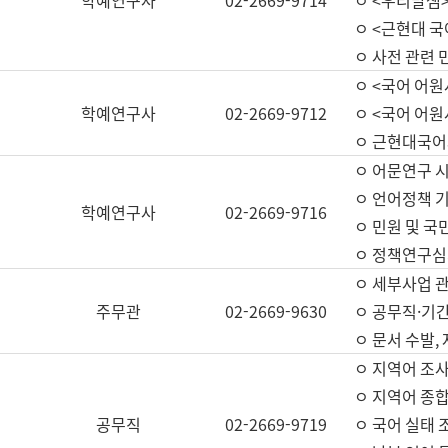
학예연구사
02-2669-9714
ㅇ <우리말샘>
ㅇ <근현대 
ㅇ 사전 관련 
ㅇ <국어 어원
학예연구사
02-2669-9712
ㅇ <국어 어원
ㅇ 근현대국어
ㅇ 어문연구 시
ㅇ 언어정책 기
학예연구사
02-2669-9716
ㅇ 민원 및 국
ㅇ 정책연구심
ㅇ 세부사업 관리
주무관
02-2669-9630
ㅇ 공무직·기간
ㅇ 문서 수발,
ㅇ 지역어 조사
ㅇ 지역어 종합
공무직
02-2669-9719
ㅇ 국어 실태 