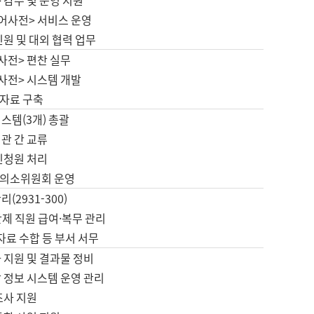
 감수 및 운영 지원
국어사전> 서비스 운영
민원 및 대외 협력 업무
사전> 편찬 실무
사전> 시스템 개발
자료 구축
스템(3개) 총괄
관 간 교류
민청원 처리
의소위원회 운영
(2931-300)
제 직원 급여·복무 관리
 자료 수합 등 부서 서무
 지원 및 결과물 정비
 정보 시스템 운영 관리
조사 지원