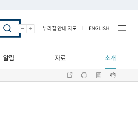
누리집 안내 지도
ENGLISH
전체 
축소
확대
알림
자료
소개
주소 복사
프린트
점자파일 내려받기
점자뷰어 보