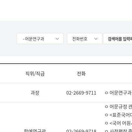
- 어문연구과
전화번호
직위/직급
전화
과장
02-2669-9711
ㅇ 어문연구과
ㅇ 어문규정 
ㅇ <표준국어
ㅇ <국어 어원
학예연구관
02-2669-9718
ㅇ 사전편찬 