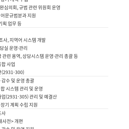
완심의회, 규범 관련 위원회 운영
 어문규범분과 지원
 기획 업무 등
업
 조사, 지역어 시스템 개발
담실 운영·관리
 관련 용역, 상담시스템 운영·관리 총괄 등
통합 사업
2931-300)
 감수 및 운영 총괄
합 시스템 관리 및 운영
업(2931-305) 관리 및 예결산
중장기 계획 수립 지원
조사
대사전> 개편