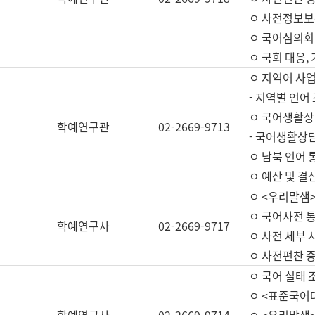
ㅇ 사전정보보
ㅇ 국어심의회
ㅇ 국회 대응,
ㅇ 지역어 사
- 지역별 언어
ㅇ 국어생활상
학예연구관
02-2669-9713
- 국어생활상담
ㅇ 남북 언어 
ㅇ 예산 및 결산(
ㅇ <우리말샘>
ㅇ 국어사전 통
학예연구사
02-2669-9717
ㅇ 사전 세부 사
ㅇ 사전편찬 
ㅇ 국어 실태 
ㅇ <표준국어