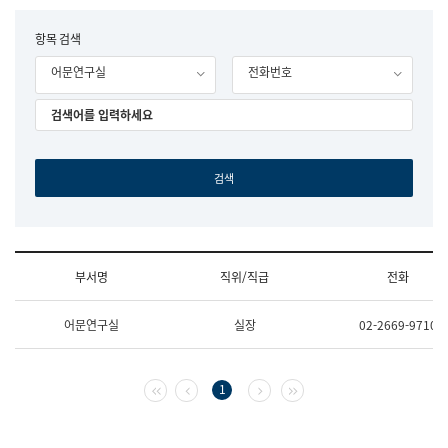
립
국
F
항목 검색
어
o
원
어문연구실
전화번호
r
조
m
직
도
국
어
원
원
장
기
획
연
수
부서명
직위/직급
전화
부
기
조
획
어문연구실
실장
02-2669-9710
직
운
및
영
업
과
무
공
첫 페이지
이전 페이지
다음 페이지
마지막 페이지
1
소
공
개
언
(부
어
서
과