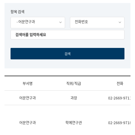
립
국
F
항목 검색
어
o
원
- 어문연구과
전화번호
r
조
m
직
도
국
어
원
원
장
기
획
연
수
부서명
직위/직급
전화
부
기
조
획
어문연구과
과장
02-2669-9711
직
운
및
영
업
과
무
공
소
공
어문연구과
학예연구관
02-2669-9718
개
언
(부
어
서
과