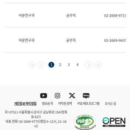
보
과
한
어문연구과
공무직
02-2669-9719
국
어
진
흥
과
어문연구과
공무직
02-2669-9635
수
어
점
자
진
첫 페이지
이전 페이지
다음 페이지
마지막 페이지
1
2
3
4
흥
과
Youtube
Instagram
Twitter
blog
개인정보 처리 방침
정보공개
저작권 정책
무료 배포 프로그램
오시는 길
바로 가기
문체부와 소속기관
우) 07511 서울특별시 강서구 금낭화로 154(방화
동 827)
대표 전화: 02-2669-9775(평일 9~12시, 13~18
시)