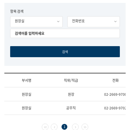
립
국
F
항목 검색
어
o
원
원장실
전화번호
r
조
m
직
도
국
어
원
원
장
기
획
연
수
부서명
직위/직급
전화
부
기
조
획
원장실
원장
02-2669-9700
직
운
및
영
업
과
원장실
공무직
02-2669-9702
무
공
소
공
개
언
(부
어
첫 페이지
이전 페이지
다음 페이지
마지막 페이지
1
서
과