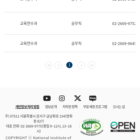
보
과
한
국
교육연수과
공무직
02-2669-9752
어
진
흥
과
교육연수과
공무직
02-2669-9645
수
어
점
자
첫 페이지
이전 페이지
다음 페이지
마지막 페이지
1
진
흥
과
Youtube
Instagram
Twitter
blog
개인정보 처리 방침
정보공개
저작권 정책
무료 배포 프로그램
오시는 길
바로 가기
문체부와 소속기관
우) 07511 서울특별시 강서구 금낭화로 154(방화
동 827)
대표 전화: 02-2669-9775(평일 9~12시, 13~18
시)
COPYRIGHT ⓒ National Institute of