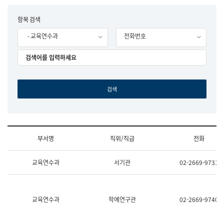
립
국
F
항목 검색
어
o
원
- 교육연수과
전화번호
r
조
m
직
도
국
어
원
원
장
기
획
연
수
부서명
직위/직급
전화
부
기
조
획
교육연수과
서기관
02-2669-9731
직
운
및
영
업
과
무
공
소
공
교육연수과
학예연구관
02-2669-9740
개
언
(부
어
서
과