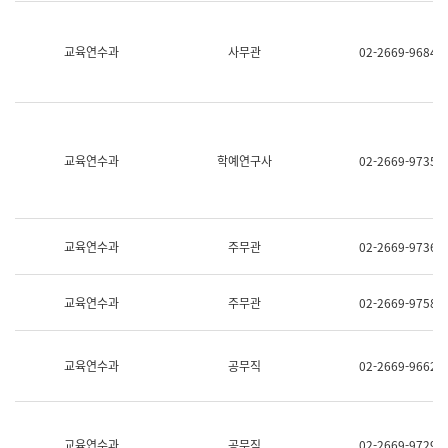
명,
교
직
육
위/
연
교육연수과
사무관
02-2669-9684
직
수
급,
과
전
어
화,
문
담
연
당
구
교육연수과
학예연구사
02-2669-9735
업
실
무)
어
문
연
구
교육연수과
주무관
02-2669-9736
과
어
문
교육연수과
주무관
02-2669-9758
연
구
과
(사
교육연수과
공무직
02-2669-9662
전
팀)
언
어
정
교육연수과
공무직
02-2669-9729