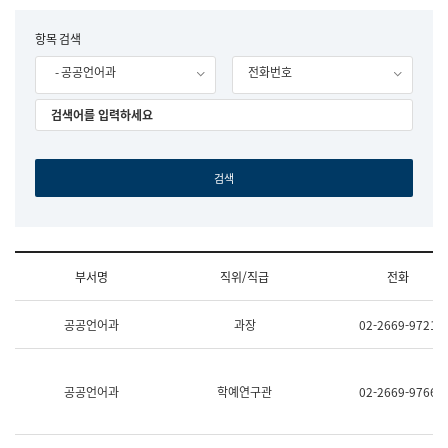
립
국
F
항목 검색
어
o
원
- 공공언어과
전화번호
r
조
m
직
도
국
어
원
원
장
기
획
연
수
부서명
직위/직급
전화
부
기
조
획
공공언어과
과장
02-2669-9721
직
운
및
영
업
과
무
공
공공언어과
학예연구관
02-2669-9766
소
공
개
언
(부
어
서
과