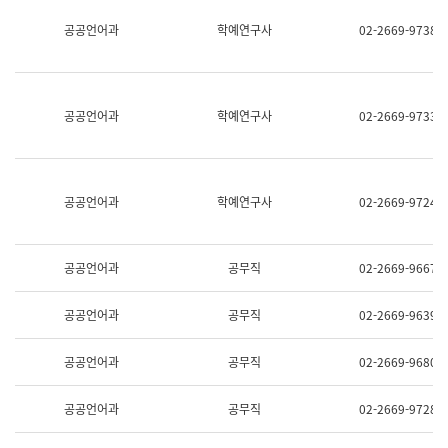
명,
교
공공언어과
학예연구사
02-2669-9738
직
육
위/
연
직
수
급,
과
전
어
공공언어과
학예연구사
02-2669-9733
화,
문
담
연
당
구
업
실
무)
어
공공언어과
학예연구사
02-2669-9724
문
연
구
과
공공언어과
공무직
02-2669-9667
어
문
연
공공언어과
공무직
02-2669-9639
구
과
(사
공공언어과
공무직
02-2669-9680
전
팀)
언
공공언어과
공무직
02-2669-9728
어
정