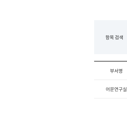
국
립
국
어
원
F
항목 검색
조
o
직
r
도
m
국
어
부서명
원
원
조
장
어문연구실
직
기
및
획
업
연
무
수
소
부
개
기