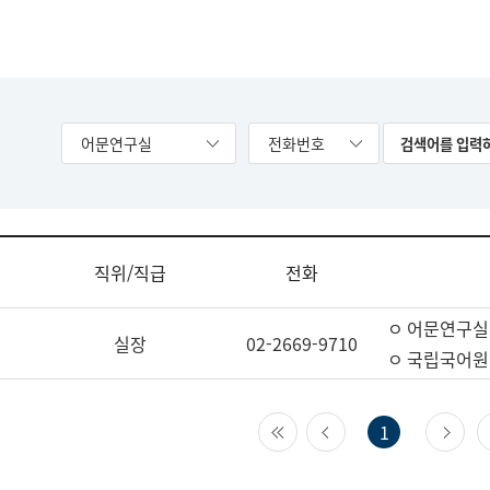
어문연구실
전화번호
직위/직급
전화
ㅇ 어문연구실
실장
02-2669-9710
ㅇ 국립국어원
첫 페이지
이전 페이지
다
1