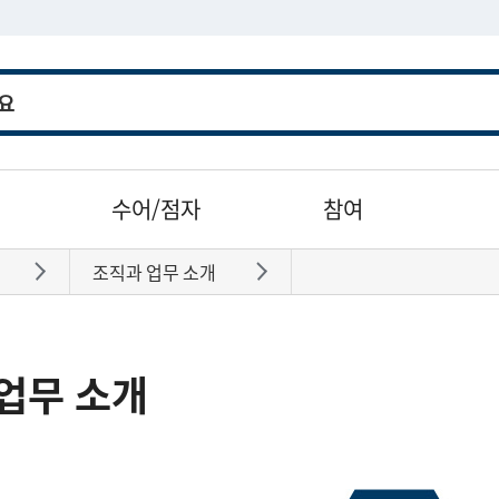
수어/점자
참여
조직과 업무 소개
바로가기
바로가기
업무 소개