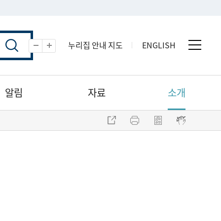
누리집 안내 지도
ENGLISH
전체 
축소
확대
알림
자료
소개
주소 복사
프린트
점자파일 내려받기
점자뷰어 보