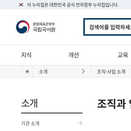
이 누리집은 대한민국 공식 전자정부 누리집입니다.
통
합
검
색
주
지식
개선
교육
메
뉴
현
Home
소개
조직·사업 소개
바로가기
재
위
치:
소개
조직과 
기관 소개