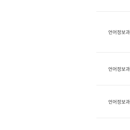
(부
획
서
운
명,
영
직
과
위/
언어정보과
공
직
공
급,
언
전
어
화,
과
담
교
언어정보과
당
육
업
연
무)
수
과
언어정보과
어
문
연
구