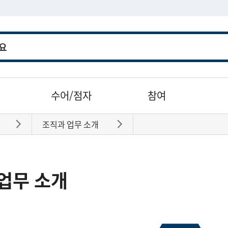
수어/점자
참여
조직과 업무 소개
바로가기
바로가기
업무 소개