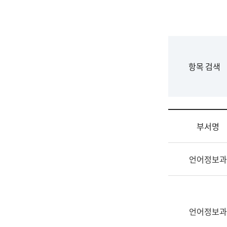
국
립
국
어
원
F
항목 검색
조
o
직
r
도
m
국
어
부서명
원
원
조
장
언어정보과
직
기
및
획
업
연
무
수
소
언어정보과
부
개
기