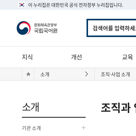
이 누리집은 대한민국 공식 전자정부 누리집입니다.
통
합
검
색
주
지식
개선
교육
메
뉴
현
Home
소개
조직·사업 소개
바로가기
재
위
치:
소개
조직과 
기관 소개