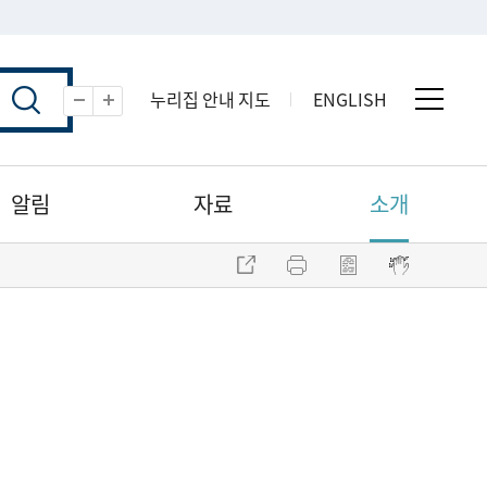
누리집 안내 지도
ENGLISH
전체 
축소
확대
알림
자료
소개
주소 복사
프린트
점자파일 내려받기
점자뷰어 보