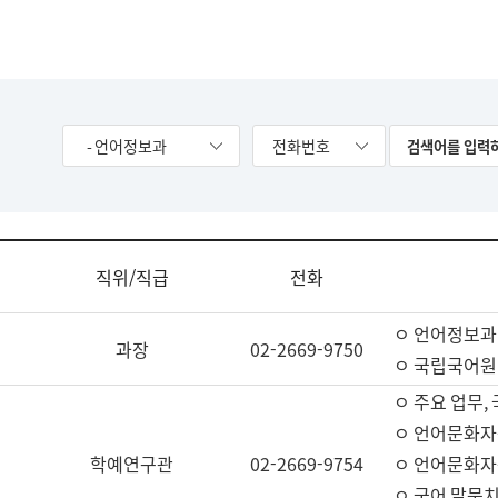
- 언어정보과
전화번호
직위/직급
전화
ㅇ 언어정보과
과장
02-2669-9750
ㅇ 국립국어원
ㅇ 주요 업무,
ㅇ 언어문화자
학예연구관
02-2669-9754
ㅇ 언어문화자
ㅇ 국어 말뭉치