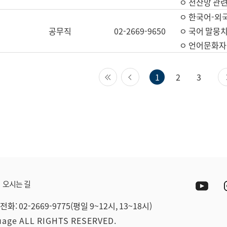
ㅇ 전산망 관련
ㅇ 한국어-외
공무직
02-2669-9650
ㅇ 국어 말뭉치
ㅇ 언어문화자원
첫 페이지
이전 페이지
1
2
3
Yout
오시는 길
전화: 02-2669-9775(평일 9~12시, 13~18시)
guage ALL RIGHTS RESERVED.