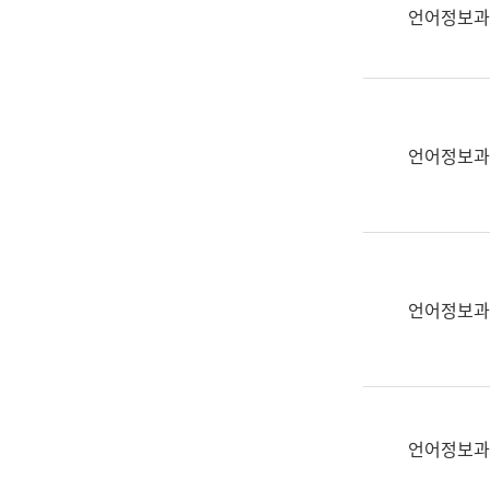
실
언어정보과
어
문
연
구
과
언어정보과
어
문
연
구
과
(사
언어정보과
전
팀)
언
어
정
언어정보과
보
과