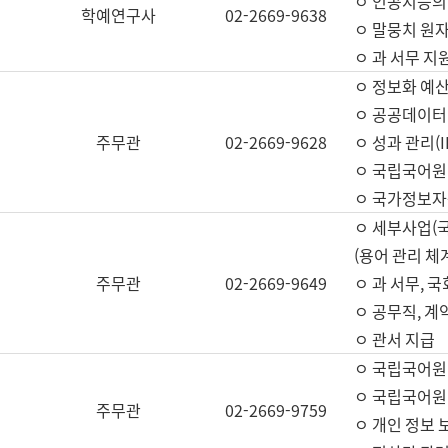
ㅇ 인공지능의
학예연구사
02-2669-9638
ㅇ 말뭉치 원자
ㅇ 과 서무 지
ㅇ 정보화 예산
ㅇ 공공데이터 
주무관
02-2669-9628
ㅇ 성과 관리(
ㅇ 국립국어원
ㅇ 국가정보자
ㅇ 세부사업(
(용어 관리 체
주무관
02-2669-9649
ㅇ 과 서무, 
ㅇ 공무직, 계
ㅇ 관서 지급
ㅇ 국립국어원
ㅇ 국립국어원
주무관
02-2669-9759
ㅇ 개인 정보 