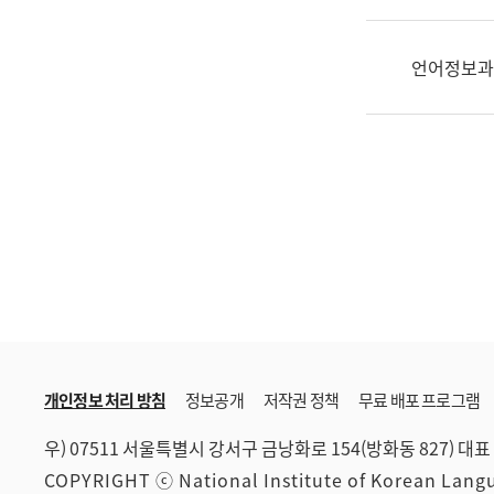
한
국
어
언어정보과
진
흥
과
수
어
점
자
진
흥
과
개인정보 처리 방침
정보공개
저작권 정책
무료 배포 프로그램
우) 07511 서울특별시 강서구 금낭화로 154(방화동 827)
대표 
COPYRIGHT ⓒ National Institute of Korean Lan