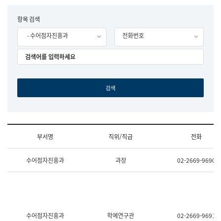
립
국
F
항목 검색
어
o
원
- 수어점자진흥과
전화번호
r
조
m
직
도
국
어
원
원
장
기
획
연
수
부서명
직위/직급
전화
부
기
조
획
수어점자진흥과
과장
02-2669-9690
직
운
및
영
업
과
무
공
소
공
개
언
(부
어
수어점자진흥과
학예연구관
02-2669-9691
서
과