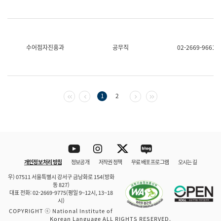
수어점자진흥과
공무직
02-2669-9661
첫 페이지
이전 페이지
다음 페이지
마지막 페이지
1
2
Youtube
Instagram
Twitter
blog
개인정보 처리 방침
정보공개
저작권 정책
무료 배포 프로그램
오시는 길
바로 가기
문체부와 소속기관
우) 07511 서울특별시 강서구 금낭화로 154(방화
동 827)
대표 전화: 02-2669-9775(평일 9~12시, 13~18
시)
COPYRIGHT ⓒ National Institute of
Korean Language ALL RIGHTS RESERVED.