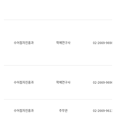
명,
교
직
육
위/
연
직
수
급,
과
전
어
화,
문
담
연
당
구
수어점자진흥과
학예연구사
02-2669-9698
업
실
무)
어
문
연
구
과
어
문
연
수어점자진흥과
학예연구사
02-2669-9696
구
과
(사
전
팀)
언
어
수어점자진흥과
주무관
02-2669-9613
정