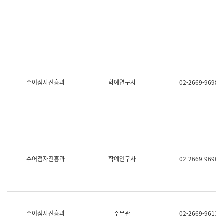
명,
교
직
육
위/
연
직
수
급,
과
전
어
화,
문
담
연
당
구
수어점자진흥과
학예연구사
02-2669-9698
업
실
무)
어
문
연
구
과
어
문
연
수어점자진흥과
학예연구사
02-2669-9696
구
과
(사
전
팀)
언
어
수어점자진흥과
주무관
02-2669-9613
정