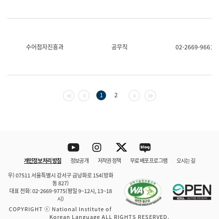
수어점자진흥과
공무직
02-2669-9661
첫 페이지
이전 페이지
다음 페이지
마지막 페이지
1
2
Youtube
Instagram
Twitter
blog
개인정보 처리 방침
정보공개
저작권 정책
무료 배포 프로그램
오시는 길
바로 가기
문체부와 소속기관
우) 07511 서울특별시 강서구 금낭화로 154(방화
동 827)
대표 전화: 02-2669-9775(평일 9~12시, 13~18
시)
COPYRIGHT ⓒ National Institute of
Korean Language ALL RIGHTS RESERVED.