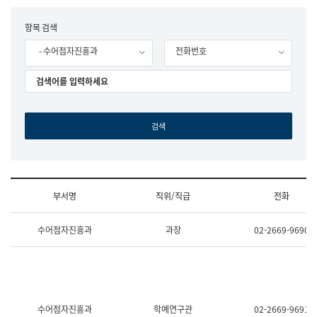
립
국
F
항목 검색
어
o
원
- 수어점자진흥과
전화번호
r
조
m
직
도
국
어
원
원
장
기
획
연
수
부서명
직위/직급
전화
부
기
조
획
수어점자진흥과
과장
02-2669-9690
직
운
및
영
업
과
무
공
소
공
개
언
(부
어
수어점자진흥과
학예연구관
02-2669-9691
서
과