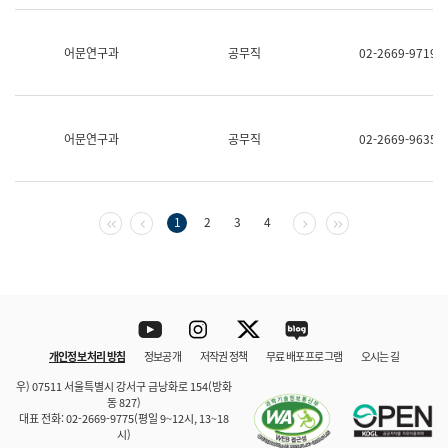
보
과
한
어문연구과
공무직
02-2669-9719
국
어
진
흥
과
어문연구과
공무직
02-2669-9635
수
어
점
자
진
첫 페이지
이전 페이지
다음 페이지
마지막 페이지
1
2
3
4
흥
과
Youtube
Instagram
Twitter
blog
개인정보 처리 방침
정보공개
저작권 정책
무료 배포 프로그램
오시는 길
바로 가기
문체부와 소속기관
우) 07511 서울특별시 강서구 금낭화로 154(방화
동 827)
대표 전화: 02-2669-9775(평일 9~12시, 13~18
시)