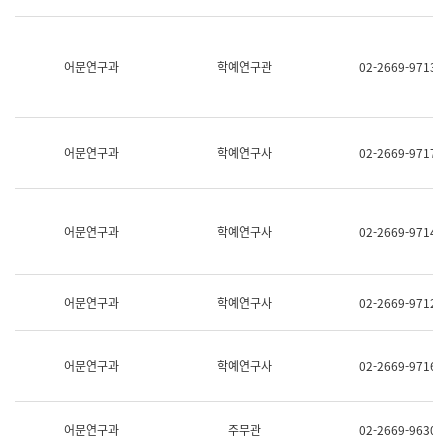
명,
교
직
육
위/
연
직
어문연구과
학예연구관
02-2669-9713
수
급,
과
전
어
화,
문
담
연
당
구
어문연구과
학예연구사
02-2669-9717
업
실
무)
어
문
연
어문연구과
학예연구사
02-2669-9714
구
과
어
문
어문연구과
학예연구사
02-2669-9712
연
구
과
(사
어문연구과
학예연구사
02-2669-9716
전
팀)
언
어
어문연구과
주무관
02-2669-9630
정