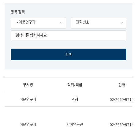
립
국
F
항목 검색
어
o
원
- 어문연구과
전화번호
r
조
m
직
도
국
어
원
원
장
기
획
연
수
부서명
직위/직급
전화
부
기
조
획
어문연구과
과장
02-2669-9711
직
운
및
영
업
과
무
공
소
공
어문연구과
학예연구관
02-2669-9718
개
언
(부
어
서
과