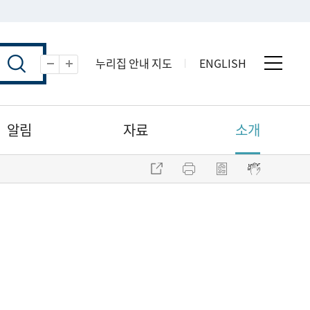
누리집 안내 지도
ENGLISH
전체 
축소
확대
알림
자료
소개
주소 복사
프린트
점자파일 내려받기
점자뷰어 보