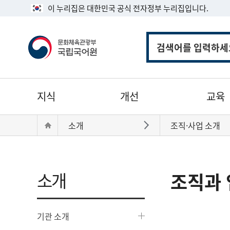
이 누리집은 대한민국 공식 전자정부 누리집입니다.
통
합
검
색
주
지식
개선
교육
메
뉴
현
Home
소개
조직·사업 소개
바로가기
재
위
치:
소개
조직과 
기관 소개