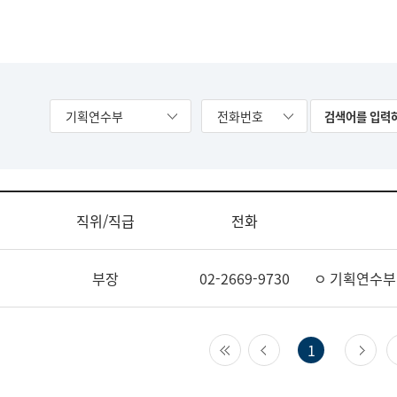
기획연수부
전화번호
직위/직급
전화
부장
02-2669-9730
ㅇ 기획연수부
첫 페이지
이전 페이지
다
1