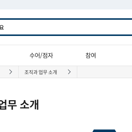
수어/점자
참여
조직과 업무 소개
바로가기
바로가기
업무 소개