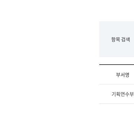
국
립
국
어
원
F
항목 검색
조
o
직
r
도
m
국
어
부서명
원
원
조
장
기획연수부
직
기
및
획
업
연
무
수
소
부
개
기