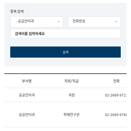
립
국
F
항목 검색
어
o
원
- 공공언어과
전화번호
r
조
m
직
도
국
어
원
원
장
기
획
연
수
부서명
직위/직급
전화
부
기
조
획
공공언어과
과장
02-2669-9721
직
운
및
영
업
과
무
공
공공언어과
학예연구관
02-2669-9766
소
공
개
언
(부
어
서
과