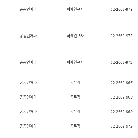
명,
교
공공언어과
학예연구사
02-2669-9738
직
육
위/
연
직
수
급,
과
전
어
공공언어과
학예연구사
02-2669-9733
화,
문
담
연
당
구
업
실
무)
어
공공언어과
학예연구사
02-2669-9724
문
연
구
과
공공언어과
공무직
02-2669-9667
어
문
연
공공언어과
공무직
02-2669-9639
구
과
(사
공공언어과
공무직
02-2669-9680
전
팀)
언
공공언어과
공무직
02-2669-9728
어
정