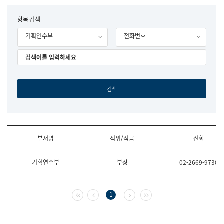
립
국
F
항목 검색
어
o
원
기획연수부
전화번호
r
조
m
직
도
국
어
원
원
장
기
획
연
수
부서명
직위/직급
전화
부
기
조
획
기획연수부
부장
02-2669-9730
직
운
및
영
업
과
무
공
첫 페이지
이전 페이지
다음 페이지
마지막 페이지
1
소
공
개
언
(부
어
서
과